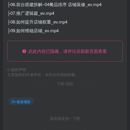
├06.前台搭建拆解–04餐品排序 店铺装修_ev.mp4
├07.推广逻辑篇_ev.mp4
├08.如何提升店铺权重_ev.mp4
├09.如何维稳店铺_ev.mp4
此处内容已隐藏，请评论后刷新页面查看.
©
版权声明
文章版权归作者所有，未经允许请勿转载。
THE END
创业项目
喜欢就支持一下吧