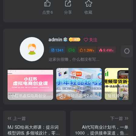
点赞
6
分享
收藏
admin
关注
1341
0
1.3W+
9.4W+
这家伙很懒，什么都没有写...
小红书虚拟电商创业课，系统拆解选品-内容-流量-变现，实现零成本变现
快手年轻品起号2.0：养号选品，剪辑封面，投流技巧，从0到爆单全流程
上一篇
下一篇
MJ SD绘画大师课：提示词
AI代写商业计划书，一单
模型训练 多领域设计，零基
1000 ，提供接单渠道，告别