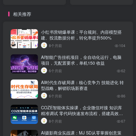
础玩转AI绘画
打工【附工具】
相关推荐
小红书营销爆单课：平台规则、内容模型搭
建、投流数据分析，转化率提升500%
8个月前
104
AI智能广告挂机项目，全自动化运行，电脑
项目，无配置要求，单机150 收益
6个月前
62
AI时代生存破局课：核心竞争力 技能进化 转
型战略，解锁职场新赛道
6个月前
86
COZE智能体实操课，企业微信对接 知识库
精准调试 零代码快速发布流程，搭建高效AI
系统
8个月前
67
AI摄影商业实战课：MJ SD从零掌握创意策