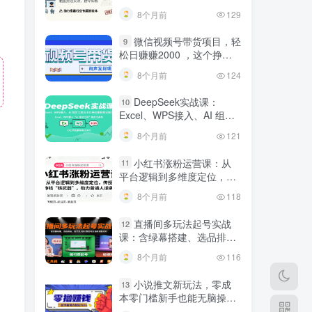
建行业专属智能体
8个月前
129
微信视频号带货项目，轻
9
松日赚赚2000 ，这个挣钱
入口很多伙伴都在闷声发财
8个月前
124
DeepSeek实战课：
10
Excel、WPS接入、AI 组合
工具与小红书批量做笔记技
8个月前
121
巧
小红书涨粉运营课：从
11
平台逻辑到多维度定位，传
授挣钱 “核武器”，助力普通
8个月前
118
人逆袭
直播间多玩法起号实战
12
课：含绿幕搭建、选品排
品，自然流/微付费起号及违
8个月前
116
规调整技巧
小说推文新玩法，零成
13
本零门槛新手也能无脑操
作，轻松月收入5000