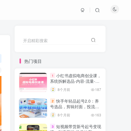
开启精彩搜索
热门项目
小红书虚拟电商创业课，
1
系统拆解选品-内容-流量-变
现，实现零成本变现
8个月前
187
快手年轻品起号2.0：养
2
号选品，剪辑封面，投流技
巧，从0到爆单全流程
8个月前
163
短视频带货新号起号变现
3