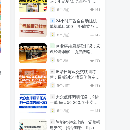
课：引流剪辑 选品挂车 千
川测品 自然流，快速起量
8个月前
161
24小时广告全自动挂机
4
单机单日500 可矩阵式放大
无需人工看守 新手小白轻松
8个月前
147
玩转
创业穿越周期盈利课：宏
5
观经济洞察、顶层战略、团
队搭建，实现持续成长稳定
8个月前
139
变现
IP增长与成交突破训练
速
6
营：目标制定 找高价值定
位，做爆品、搞成交，轻松
8个月前
138
引高价值人脉
大众点评调研任务，2秒
7
一单 每天50-200,学生党宝
妈首选
8个月前
131
智能体实操攻略：涵盖搭
8
建安装、指令调教，助力搭