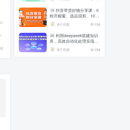
抖音带货好物分享课：0
19
粉开橱窗、选品混剪、1000
粉起号，解锁多渠道变现技
61
8个月前
104
巧
，
利用deepseek搭建知识
20
库，高效自动化处理实现十
倍成长！
63
8个月前
104