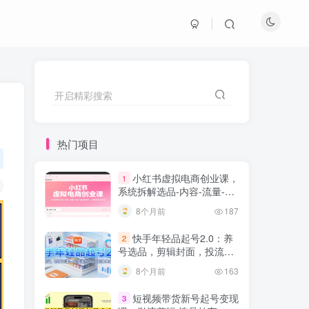
开启精彩搜索
热门项目
小红书虚拟电商创业课，
1
系统拆解选品-内容-流量-变
现，实现零成本变现
8个月前
187
快手年轻品起号2.0：养
2
号选品，剪辑封面，投流技
巧，从0到爆单全流程
8个月前
163
短视频带货新号起号变现
3