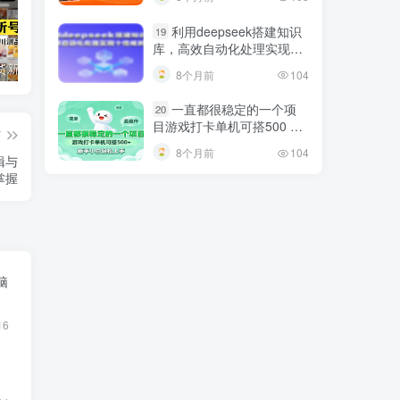
巧
利用deepseek搭建知识
19
库，高效自动化处理实现十
倍成长！
短视频带货新号起号变现课：引流剪辑 选品挂车 千川测品 自然流，快速起量
24小时广告全自动挂机 单机单日500 可矩阵式放大 无需人工看守 新手小白轻松玩转
创业穿越周期盈利课：宏观经济洞察、顶层战略、团队搭建，实现持续成长稳定变现
8个月前
104
一直都很稳定的一个项
20
目游戏打卡单机可搭500 ，
篇
新手小白轻松上手
8个月前
104
辑与
掌握
脑
16