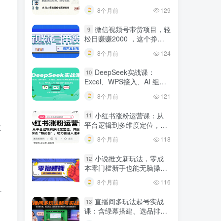
建行业专属智能体
8个月前
129
微信视频号带货项目，轻
9
松日赚赚2000 ，这个挣钱
入口很多伙伴都在闷声发财
8个月前
124
DeepSeek实战课：
10
Excel、WPS接入、AI 组合
工具与小红书批量做笔记技
8个月前
121
巧
小红书涨粉运营课：从
11
平台逻辑到多维度定位，传
教
授挣钱 “核武器”，助力普通
8个月前
118
人逆袭
小说推文新玩法，零成
12
本零门槛新手也能无脑操
作，轻松月收入5000
8个月前
116
-
直播间多玩法起号实战
13
课：含绿幕搭建、选品排
品，自然流/微付费起号及违