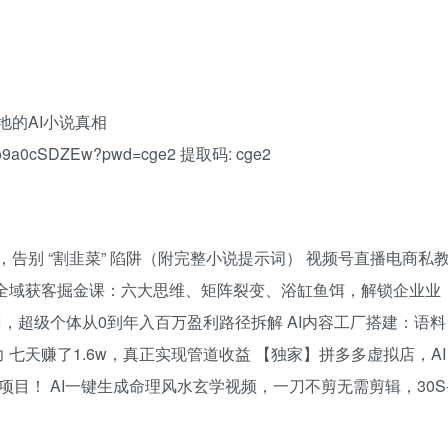
落地的AI小说真相
xOio9a0cSDZEw?pwd=cge2 提取码: cge2
，告别 “割韭菜” 陷阱（附完整小说提示词） 视频号直播电商私
全域获客掘金课：六大思维、矩阵裂变、浴缸鱼饵，解锁企业业
训，超级个体从0到年入百万盈利路径拆解 AI内容工厂搭建：语料
七天赚了1.6w，真正实现管道收益 【独家】拼多多虚拟店，AI
口项目！ AI一键生成命理风水玄学视频，一刀不剪无需剪辑，30S