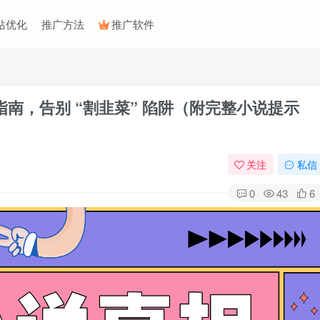
站优化
推广方法
推广软件
指南，告别 “割韭菜” 陷阱（附完整小说提示
关注
私信
0
43
6