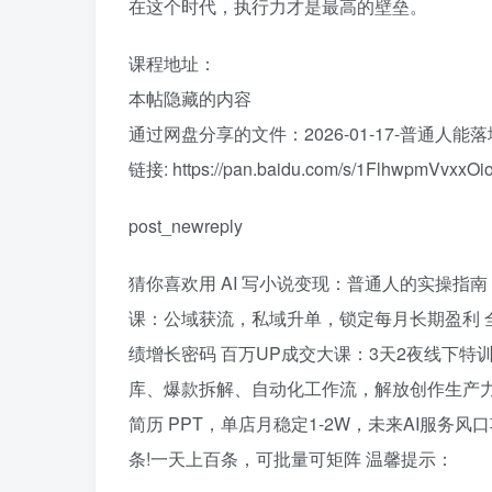
在这个时代，执行力才是最高的壁垒。
课程地址：
本帖隐藏的内容
通过网盘分享的文件：2026-01-17-普通人能
链接: https://pan.baidu.com/s/1FlhwpmVvx
post_newreply
猜你喜欢用 AI 写小说变现：普通人的实操指南
课：公域获流，私域升单，锁定每月长期盈利 
绩增长密码 百万UP成交大课：3天2夜线下特
库、爆款拆解、自动化工作流，解放创作生产力 
简历 PPT，单店月稳定1-2W，未来AI服务风
条!一天上百条，可批量可矩阵 温馨提示：