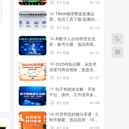
8个月前
116
规调整技巧
Tiktok物理整蛊直播运
14
营，包含工具下载/直播间搭
建/直播素材获取/跟播思路
8个月前
113
等
AI数字人自动带货全流
15
程：账号注册、选品剪辑，
日更10条作品自动化变现
8个月前
111
2025AI知识圈，从技术
16
深度与商业视角，复盘全年
AI大事，全面了解行业趋势
8个月前
107
扣子智能体全解：开发
17
平台、插件、工作流等多方
面概念、应用及功能讲解与
8个月前
106
发布内容
抖音带货好物分享课：0
18
粉开橱窗、选品混剪、1000
粉起号，解锁多渠道变现技
8个月前
105