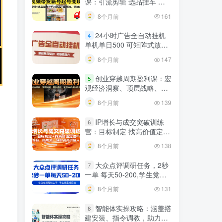
课：引流剪辑 选品挂车 千
川测品 自然流，快速起量
8个月前
161
24小时广告全自动挂机
4
单机单日500 可矩阵式放大
无需人工看守 新手小白轻松
8个月前
147
玩转
创业穿越周期盈利课：宏
5
观经济洞察、顶层战略、团
队搭建，实现持续成长稳定
8个月前
139
变现
IP增长与成交突破训练
6
营：目标制定 找高价值定
位，做爆品、搞成交，轻松
8个月前
138
引高价值人脉
大众点评调研任务，2秒
7
一单 每天50-200,学生党宝
妈首选
8个月前
131
智能体实操攻略：涵盖搭
8
建安装、指令调教，助力搭