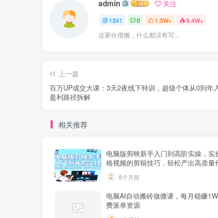
admin
关注
1341
0
1.3W+
9.4W+
这家伙很懒，什么都没有写...
上一篇
百万UP成交大课：3天2夜线下特训，超级个体从0到年
盈利路径拆解
相关推荐
电脑版剪映新手入门到高阶实操，实
格视频的剪辑技巧，轻松产出高质量
8个月前
电脑AI自动搬砖做微课，每月稳赚1W
费派单资源