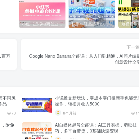
小红书虚拟电商创业课，系统拆解选品-内容-流量-变现，实现零成本变现
快手年轻品起号2.0：养号选品，剪辑封面，投流技巧，从0到爆单全流程
下一
入百万
Google Nano Banana全能课：从入门到精通，AI照片编
创意设计全
操不同风
小说推文新玩法，零成本零门槛新手也能无
作品
操作，轻松月收入5000
73
8个月前
1
 ，附免
AI自媒体起号全能课：AI工具实操，剪映技
巧，多平台带货，0基础快速变现