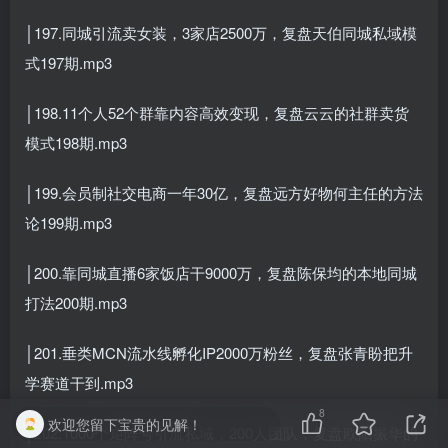
│197.同城引流卖女装，3家店2500万，复盘天伯同城私域模
式197期.mp3
│198.11个人52个群靠内容高效变现，复盘云云的社群卖货
模式198期.mp3
│199.会员制社交电商一年30亿，复盘远方好物何主任的方法
论199期.mp3
│200.靠同城直播6家饭店干9000万，复盘陈保均的本地同城
打法200期.mp3
│201.垂类MCN流水线孵化IP2000万粉丝，复盘张青盼把升
学赛道干到.mp3
8
欢迎您留下宝贵的见解！
│202.1000个矩阵号引流私域，200人团队，复盘欧阳振华的