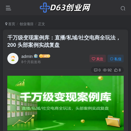
首页
创业项目
正文
千万级变现案例库：直播/私域/社交电商全玩法，
200 头部案例实战复盘
admin
关注
私信
8个月前发布
0
92
8