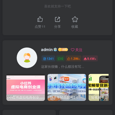
喜欢就支持一下吧
点赞
11
分享
收藏
admin
关注
1341
0
1.3W+
9.4W+
这家伙很懒，什么都没有写...
小红书虚拟电商创业课，系统拆解选品-内容-流量-变现，实现零成本变现
快手年轻品起号2.0：养号选品，剪辑封面，投流技巧，从0到爆单全流程