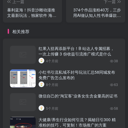
上一篇
下一篇
暴利蓝海！抖音沙雕动漫推
374个作品涨粉40万，三步
文最新玩法，独家软件 海量
用AI做认知人性书单爆款视
素材 保姆教学负债上岸最好
频市场营销学中市场细分名
办法
词解释
相关推荐
红果入驻再添新平台！B 站达人专属招募，
一次上传赚 3 份收益引流推广模式是什么
4个月前
38
小红书引流私域不封号玩法汇总58同城发布
免费广告怎么发布的
8个月前
63
微信自己的“淘宝客”业务女生含金量高的证书
5个月前
58
大健康/养生行业如何引流？揭秘日引300 精
准粉的技巧，可复制！市场推广的方案