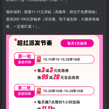
额外福利：限量11.11元津贴（高概率，相当于免费领钱）、
最高200-100元穿戴券（买衣服、鞋子超划算，大额券很难
抢，一定要盯紧！）。