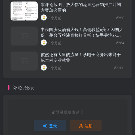
靠评论截图，放大你的流量池营销推广计划
方案怎么写的
8个月前
90
中秋国庆买酒省大钱！高佣联盟×美团闪购大
促，茅台五粮液直接打骨折！快手关注花钱
吗是真的吗
8个月前
64
依然还有大量的流量！学电子商务出来能干
嘛本科专业就业
8个月前
100
评论
抢沙发
请登录后发表评论
登录
注册