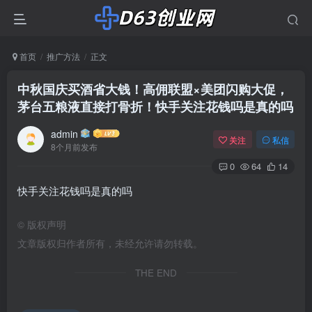
首页
推广方法
正文
中秋国庆买酒省大钱！高佣联盟×美团闪购大促，
茅台五粮液直接打骨折！快手关注花钱吗是真的吗
admin
关注
私信
8个月前发布
0
64
14
快手关注花钱吗是真的吗
©
版权声明
文章版权归作者所有，未经允许请勿转载。
THE END