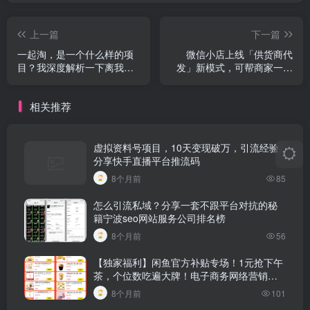
上一篇
下一篇
一起淘，是一个什么样的项
微信小店上线「供货商代
目？我深度解析一下离我最
发」新模式，可帮商家一件
近百科
代发国外软件推广中国人赚
美金
相关推荐
虚拟资料号项目，10天变现破万，引流经验
分享快手直播平台推流码
8个月前
85
怎么引流私域？分享一套不跟平台对抗的秘
籍宁波seo网站服务公司排名榜
8个月前
56
【独家福利】闲鱼官方补贴专场！1元抢下午
茶，个位数吃遍大牌！电子商务网络营销的
定义是什么呢
8个月前
101