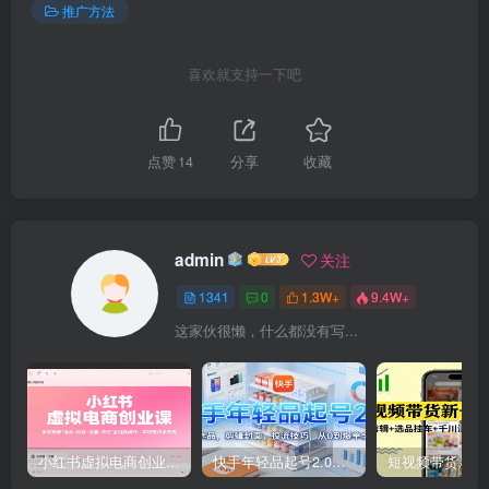
推广方法
喜欢就支持一下吧
点赞
14
分享
收藏
admin
关注
1341
0
1.3W+
9.4W+
这家伙很懒，什么都没有写...
小红书虚拟电商创业课，系统拆解选品-内容-流量-变现，实现零成本变现
快手年轻品起号2.0：养号选品，剪辑封面，投流技巧，从0到爆单全流程