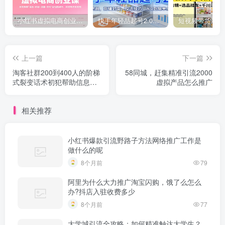
小红书虚拟电商创业课，系统拆解选品-内容-流量-变现，实现零成本变现
快手年轻品起号2.0：养号选品，剪辑封面，投流技巧，从0到爆单全流程
上一篇
下一篇
淘客社群200到400人的阶梯
58同城，赶集精准引流2000
式裂变话术初犯帮助信息网
虚拟产品怎么推广
络犯罪活动罪立案标准
相关推荐
小红书爆款引流野路子方法网络推广工作是
做什么的呢
8个月前
79
阿里为什么大力推广淘宝闪购，饿了么怎么
办?抖店入驻收费多少
8个月前
77
大学城引流全攻略：如何精准触达大学生？