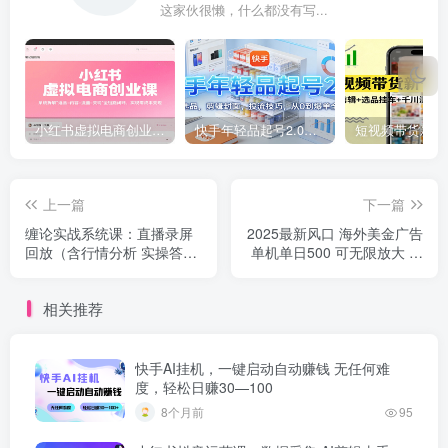
这家伙很懒，什么都没有写...
小红书虚拟电商创业课，系统拆解选品-内容-流量-变现，实现零成本变现
快手年轻品起号2.0：养号选品，剪辑封面，投流技巧，从0到爆单全流程
上一篇
下一篇
缠论实战系统课：直播录屏
2025最新风口 海外美金广告
回放（含行情分析 实操答疑
单机单日500 可无限放大 设
（更新10月）
备越多收益越大 轻松上手
相关推荐
快手AI挂机，一键启动自动赚钱 无任何难
度，轻松日赚30—100
8个月前
95