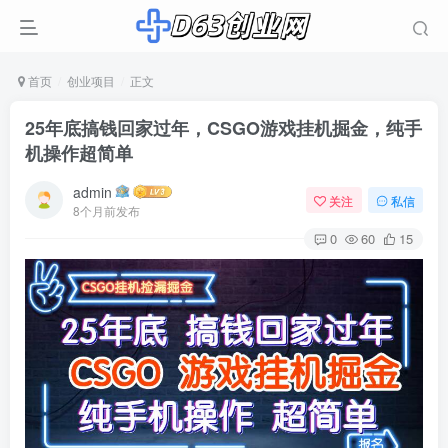
首页
创业项目
正文
25年底搞钱回家过年，CSGO游戏挂机掘金，纯手
机操作超简单
admin
关注
私信
8个月前发布
0
60
15