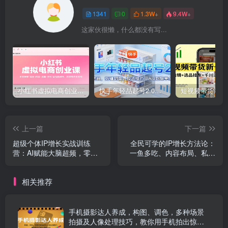
1341
0
1.3W+
9.4W+
这家伙很懒，什么都没有写...
小红书虚拟电商创业课，系统拆解选品-内容-流量-变现，实现零成本变现
快手年轻品起号2.0：养号选品，剪辑封面，投流技巧，从0到爆单全流程
上一篇
下一篇
超级个体IP增长实战训练
全民可学的IP增长方法论：
营：AI赋能大脑超频，零员
一鱼多吃、内容布局、私域
工实现7x24h持续增长（更
成交，助力普通人百万营收
新）
相关推荐
手机摄影达人养成，构图、调色，多种场景
拍摄及人像处理技巧，教你用手机拍出惊艳