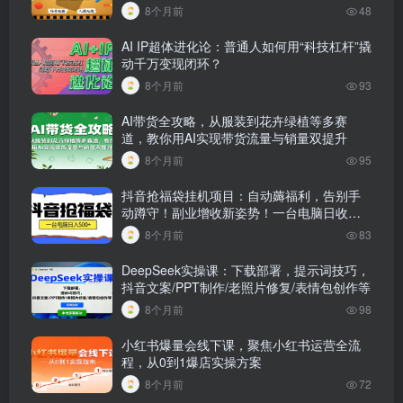
大片
8个月前
48
AI IP超体进化论：普通人如何用“科技杠杆”撬
动千万变现闭环？
8个月前
93
AI带货全攻略，从服装到花卉绿植等多赛
道，教你用AI实现带货流量与销量双提升
8个月前
95
抖音抢福袋挂机项目：自动薅福利，告别手
动蹲守！副业增收新姿势！一台电脑日收益
500
8个月前
83
DeepSeek实操课：下载部署，提示词技巧，
抖音文案/PPT制作/老照片修复/表情包创作等
8个月前
98
小红书爆量会线下课，聚焦小红书运营全流
程，从0到1爆店实操方案
8个月前
72