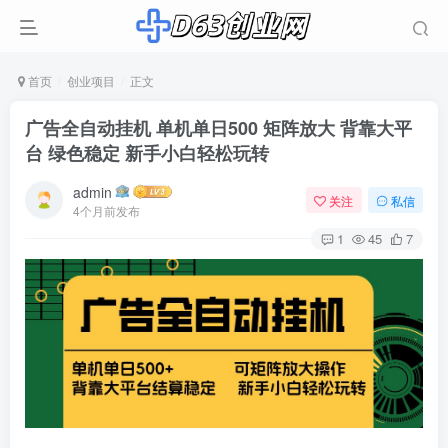
首页
创业项目
正文
广告全自动挂机 单机单日500 矩阵放大 背靠大平
台 绿色稳定 新手小白轻松玩转
admin
关注
私信
4个月前发布
1
45
7