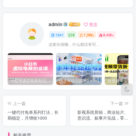
admin
关注
1341
0
1.3W+
9.4W+
这家伙很懒，什么都没有写...
小红书虚拟电商创业课，系统拆解选品-内容-流量-变现，实现零成本变现
快手年轻品起号2.0：养号选品，剪辑封面，投流技巧，从0到爆单全流程
上一篇
下一篇
一键代付免单系列打法，长
影视系统剪辑，商业短片、
期稳定，月增收1000
意识流、叙事片实战，零基
础入行做专业剪辑师
相关推荐