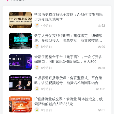
抖音历史权谋解说全攻略：AI创作 文案剪辑
运营变现落地教学
4个月前
52
数字人开发实战特训营：建模绑定、UE5部
署、多模型接入、弹幕交互，商业级技能全
掌握
8个月前
90
全新手游整合平台《元宇宙》，一次打开多
端窗口，同时试玩3~5款游戏，日入800
8个月前
85
水晶赛道直播带货课：含联盟模式、平台策
略，讲短视频起号、拍摄话术与国学结合
8个月前
102
IP直播流量成交课：偷流量 脚本控成交，线
索驱动的创始人IP方法论
8个月前
81