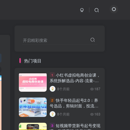
开启精彩搜索
热门项目
小红书虚拟电商创业课，
1
系统拆解选品-内容-流量-变
现，实现零成本变现
8个月前
187
快手年轻品起号2.0：养
2
号选品，剪辑封面，投流技
巧，从0到爆单全流程
8个月前
163
短视频带货新号起号变现
3