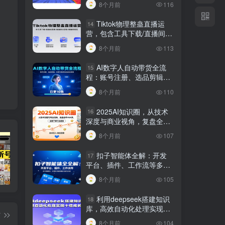
8个月前
116
Tiktok物理整蛊直播运
14
营，包含工具下载/直播间搭
建/直播素材获取/跟播思路
8个月前
113
等
AI数字人自动带货全流
15
程：账号注册、选品剪辑，
日更10条作品自动化变现
8个月前
110
2025AI知识圈，从技术
16
深度与商业视角，复盘全年
AI大事，全面了解行业趋势
8个月前
107
扣子智能体全解：开发
17
平台、插件、工作流等多方
面概念、应用及功能讲解与
短视频带货新号起号变现课：引流剪辑 选品挂车 千川测品 自然流，快速起量
24小时广告全自动挂机 单机单日500 可矩阵式放大 无需人工看守 新手小白轻松玩转
创业穿越周期盈利课：宏观经济洞察、顶层战略、团队搭建，实现持续成长稳定变现
8个月前
105
发布内容
利用deepseek搭建知识
18
库，高效自动化处理实现十
篇
倍成长！
8个月前
104