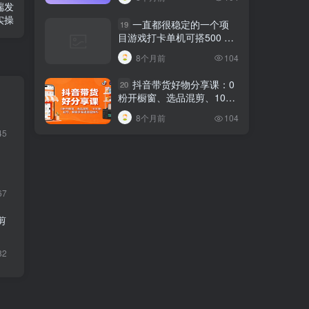
端发
实操
一直都很稳定的一个项
19
目游戏打卡单机可搭500 ，
新手小白轻松上手
8个月前
104
抖音带货好物分享课：0
20
粉开橱窗、选品混剪、1000
粉起号，解锁多渠道变现技
8个月前
104
巧
45
67
剪
82