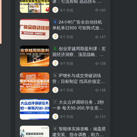
课：引流剪辑 选品挂车 千
川测品 自然流，快速起量
8个月前
160
24小时广告全自动挂机
4
单机单日500 可矩阵式放大
无需人工看守 新手小白轻松
8个月前
147
玩转
创业穿越周期盈利课：宏
5
观经济洞察、顶层战略、团
队搭建，实现持续成长稳定
8个月前
139
变现
IP增长与成交突破训练
6
营：目标制定 找高价值定
位，做爆品、搞成交，轻松
8个月前
138
引高价值人脉
大众点评调研任务，2秒
7
一单 每天50-200,学生党宝
妈首选
8个月前
131
智能体实操攻略：涵盖搭
8
建安装、指令调教，助力搭