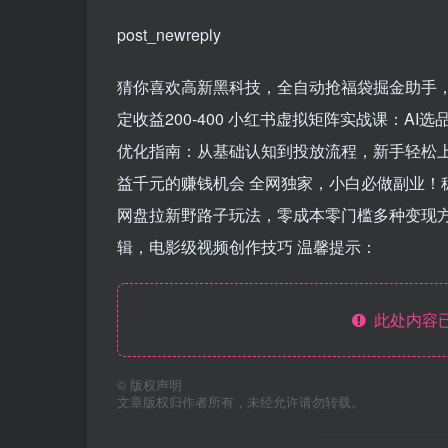
post_newreply
猜你喜欢高新黑科技，全自动抢福袋掘金助手，零
定收益200-400 小红书虚拟矩阵实战课：A
优化指南：从基础认知到投放流程，新手轻松上
益千元的赚钱机会 全网独家，小白必做副业！稳
网盘拉新野路子玩法，零成本零门槛多种变现方
辑，电影级视频创作技巧 温馨提示：
此处内容已
©
版权声明
文章版权归作者所有，未经允许请勿转载。