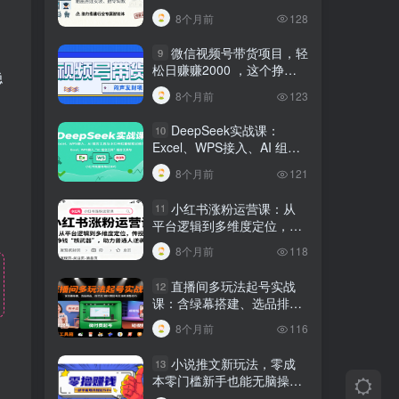
建行业专属智能体
8个月前
128
微信视频号带货项目，轻
9
松日赚赚2000 ，这个挣钱
稳
入口很多伙伴都在闷声发财
8个月前
123
DeepSeek实战课：
10
Excel、WPS接入、AI 组合
工具与小红书批量做笔记技
8个月前
121
巧
小红书涨粉运营课：从
11
平台逻辑到多维度定位，传
授挣钱 “核武器”，助力普通
8个月前
118
人逆袭
直播间多玩法起号实战
12
课：含绿幕搭建、选品排
品，自然流/微付费起号及违
8个月前
116
规调整技巧
小说推文新玩法，零成
13
本零门槛新手也能无脑操
作，轻松月收入5000