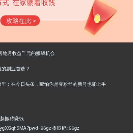
速落地月收益千元的赚钱机会
槛的副业首选？
槛里：在今日头条，哪怕你是零粉丝的新号也能上手
条无脑搬砖赚钱
lhBzygXSqh5MA?pwd=96gz 提取码: 96gz