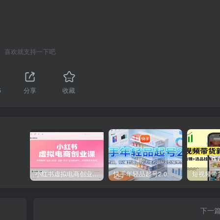
喜欢就支持一下吧
5
分享
收藏
小红书虚拟电商创业课，系统拆解选品-内容-流量-变现，实现零成本变现
快手年轻品起号2.0：养号选品，剪辑封面，投流技巧，从0到爆单全流程
下一