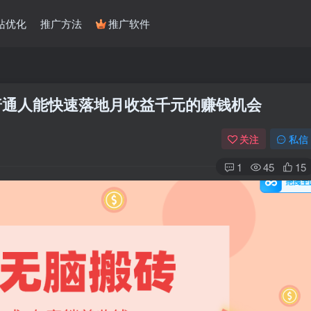
站优化
推广方法
推广软件
，普通人能快速落地月收益千元的赚钱机会
关注
私信
1
45
15