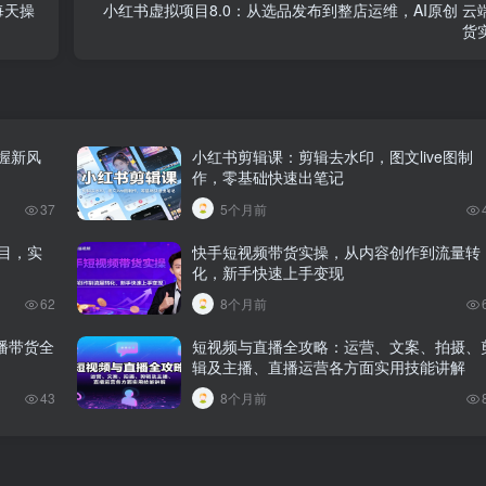
每天操
小红书虚拟项目8.0：从选品发布到整店运维，AI原创 云
货
握新风
小红书剪辑课：剪辑去水印，图文live图制
作，零基础快速出笔记
37
5个月前
项目，实
快手短视频带货实操，从内容创作到流量转
化，新手快速上手变现
62
8个月前
播带货全
短视频与直播全攻略：运营、文案、拍摄、
辑及主播、直播运营各方面实用技能讲解
43
8个月前