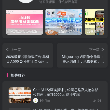
这家伙很懒，什么都没有写...
小红书虚拟电商创业课，系统拆解选品-内容-流量-变现，实现零成本变现
快手年轻品起号2.0：养号选品，剪辑封面，投流技巧，从0到爆单全流程
上一篇
下一篇
2026最新谷歌游戏广告 单机
Midjourney AI图像创作课：
日入500 24小时全自动运
提示词设计，风格探索，零
行，新手小白轻松玩转
基础掌握AI绘画核心技能
相关推荐
ComfyUI绘画实操课，绘画思路及人物各部
位刻画，单项3000元 商业变现
8个月前
101
冷门但容量不小的副业，腾讯视频创作者分