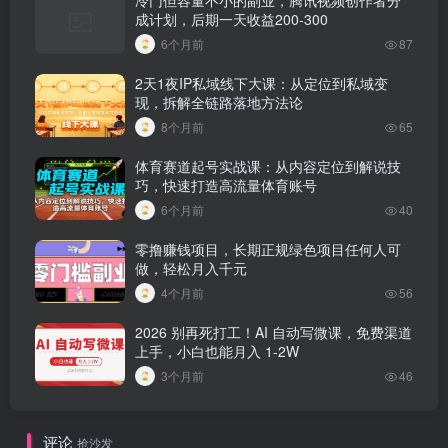
成计划，后期一天收益200-300
6个月前
87
2天1夜IP私域线下大课：从定位到私域变
现，拆解全链路落地方法论
8个月前
65
体育赛道起号实战课：从内容定位到解说技
巧，快速打造高流量体育账号
6个月前
40
零撸赚钱项目，长期正规绿色项目任何人可
做，轻松月入千元
4个月前
56
2026 别再死打工！AI 自动写微课，免费渠道
上手，小白也能月入 1-2W
3个月前
46
评论
抢沙发