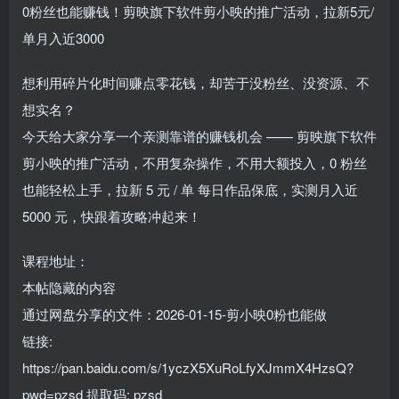
0粉丝也能赚钱！剪映旗下软件剪小映的推广活动，拉新5元/
单月入近3000
想利用碎片化时间赚点零花钱，却苦于没粉丝、没资源、不
想实名？
今天给大家分享一个亲测靠谱的赚钱机会 —— 剪映旗下软件
剪小映的推广活动，不用复杂操作，不用大额投入，0 粉丝
也能轻松上手，拉新 5 元 / 单 每日作品保底，实测月入近
5000 元，快跟着攻略冲起来！
课程地址：
本帖隐藏的内容
通过网盘分享的文件：2026-01-15-剪小映0粉也能做
链接:
https://pan.baidu.com/s/1yczX5XuRoLfyXJmmX4HzsQ?
pwd=pzsd 提取码: pzsd