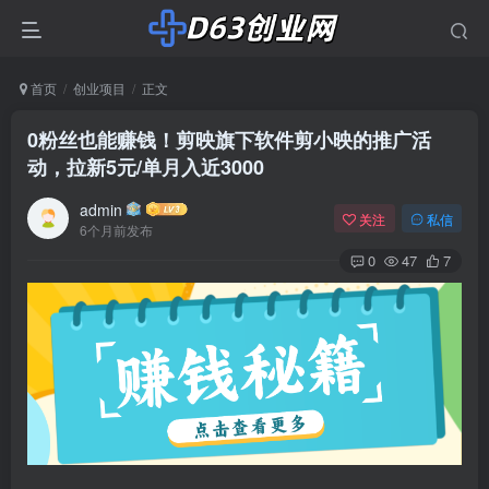
首页
创业项目
正文
0粉丝也能赚钱！剪映旗下软件剪小映的推广活
动，拉新5元/单月入近3000
admin
关注
私信
6个月前发布
0
47
7