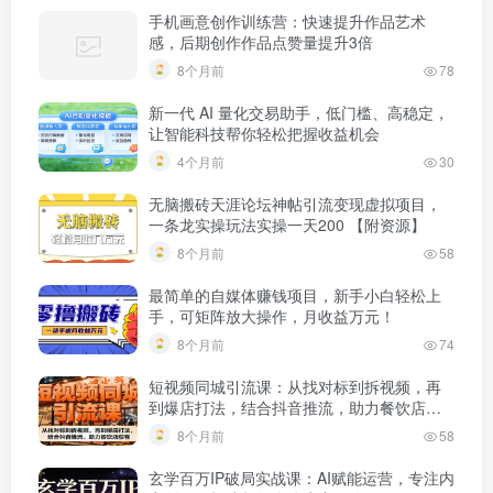
手机画意创作训练营：快速提升作品艺术
感，后期创作作品点赞量提升3倍
8个月前
78
新一代 AI 量化交易助手，低门槛、高稳定，
让智能科技帮你轻松把握收益机会
4个月前
30
无脑搬砖天涯论坛神帖引流变现虚拟项目，
一条龙实操玩法实操一天200 【附资源】
8个月前
58
最简单的自媒体赚钱项目，新手小白轻松上
手，可矩阵放大操作，月收益万元！
8个月前
74
短视频同城引流课：从找对标到拆视频，再
到爆店打法，结合抖音推流，助力餐饮店获
客
8个月前
58
玄学百万IP破局实战课：AI赋能运营，专注内