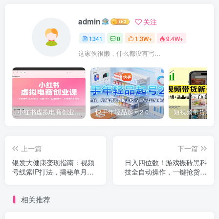
admin
关注
1341
0
1.3W+
9.4W+
这家伙很懒，什么都没有写...
小红书虚拟电商创业课，系统拆解选品-内容-流量-变现，实现零成本变现
快手年轻品起号2.0：养号选品，剪辑封面，投流技巧，从0到爆单全流程
上一篇
下一篇
银发大健康变现指南：视频
日入四位数！游戏搬砖黑科
号线索IP打法，揭秘单月变
技全自动操作，一键抢货稳
现百万路径
定5年多，小白也能做，手把
手带
相关推荐