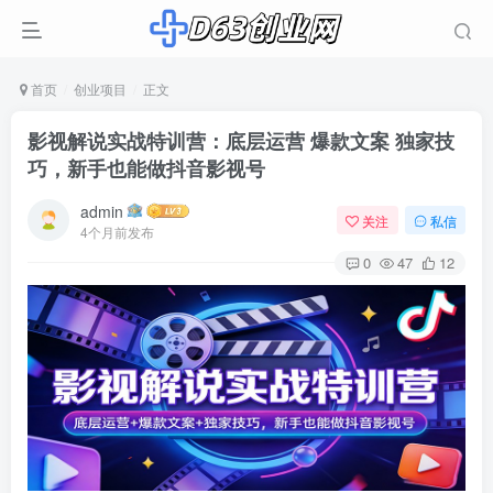
首页
创业项目
正文
影视解说实战特训营：底层运营 爆款文案 独家技
巧，新手也能做抖音影视号
admin
关注
私信
4个月前发布
0
47
12