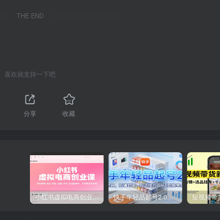
THE END
喜欢就支持一下吧
分享
收藏
小红书虚拟电商创业课，系统拆解选品-内容-流量-变现，实现零成本变现
快手年轻品起号2.0：养号选品，剪辑封面，投流技巧，从0到爆单全流程