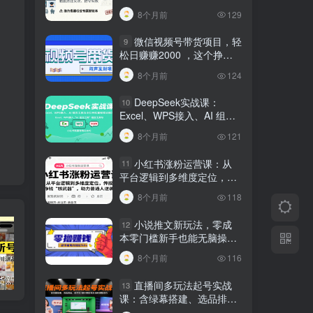
建行业专属智能体
8个月前
129
微信视频号带货项目，轻
9
松日赚赚2000 ，这个挣钱
入口很多伙伴都在闷声发财
8个月前
124
DeepSeek实战课：
10
Excel、WPS接入、AI 组合
工具与小红书批量做笔记技
8个月前
121
巧
小红书涨粉运营课：从
11
平台逻辑到多维度定位，传
授挣钱 “核武器”，助力普通
8个月前
118
人逆袭
小说推文新玩法，零成
12
本零门槛新手也能无脑操
作，轻松月收入5000
8个月前
116
短视频带货新号起号变现课：引流剪辑 选品挂车 千川测品 自然流，快速起量
24小时广告全自动挂机 单机单日500 可矩阵式放大 无需人工看守 新手小白轻松玩转
创业穿越周期盈利课：宏观经济洞察、顶层战略、团队搭建，实现持续成长稳定变现
直播间多玩法起号实战
13
课：含绿幕搭建、选品排
品，自然流/微付费起号及违