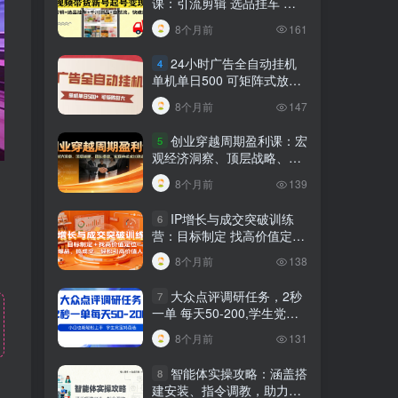
课：引流剪辑 选品挂车 千
川测品 自然流，快速起量
8个月前
161
24小时广告全自动挂机
4
单机单日500 可矩阵式放大
无需人工看守 新手小白轻松
8个月前
147
玩转
创业穿越周期盈利课：宏
5
观经济洞察、顶层战略、团
队搭建，实现持续成长稳定
8个月前
139
变现
IP增长与成交突破训练
6
营：目标制定 找高价值定
位，做爆品、搞成交，轻松
8个月前
138
引高价值人脉
大众点评调研任务，2秒
7
一单 每天50-200,学生党宝
妈首选
8个月前
131
智能体实操攻略：涵盖搭
8
建安装、指令调教，助力搭