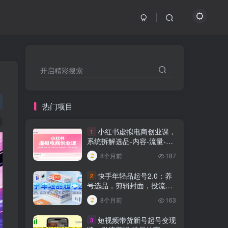
开启精彩搜索
热门项目
小红书虚拟电商创业课，
1
系统拆解选品-内容-流量-变
现，实现零成本变现
8个月前
187
快手年轻品起号2.0：养
2
号选品，剪辑封面，投流技
巧，从0到爆单全流程
8个月前
163
短视频带货新号起号变现
3