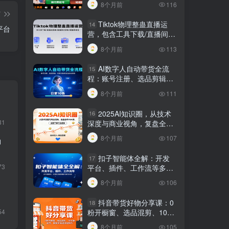
8个月前
116
规调整技巧
篇
Tiktok物理整蛊直播运
14
平台
营，包含工具下载/直播间搭
建/直播素材获取/跟播思路
8个月前
113
等
AI数字人自动带货全流
15
程：账号注册、选品剪辑，
日更10条作品自动化变现
8个月前
111
，
2025AI知识圈，从技术
16
31
深度与商业视角，复盘全年
AI大事，全面了解行业趋势
8个月前
107
脚
扣子智能体全解：开发
17
73
平台、插件、工作流等多方
面概念、应用及功能讲解与
8个月前
106
发布内容
抖音带货好物分享课：0
18
54
粉开橱窗、选品混剪、1000
粉起号，解锁多渠道变现技
8个月前
105