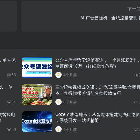
下一
AI 广告云挂机 · 全域流量变现
，单号保
公众号老年哲学鸡汤赛道，一个月涨粉3千
单篇阅读10万 （详细操作教程）
68
4个月前
久，单
三农IP短视频成交课：定位/流量获取/文案
本，掌握拍摄剪辑与复盘投放技巧
84
8个月前
物替换电
Coze全栈落地课：从智能体搭建到底层逻辑
！
，系统开发一站式精通
60
4个月前