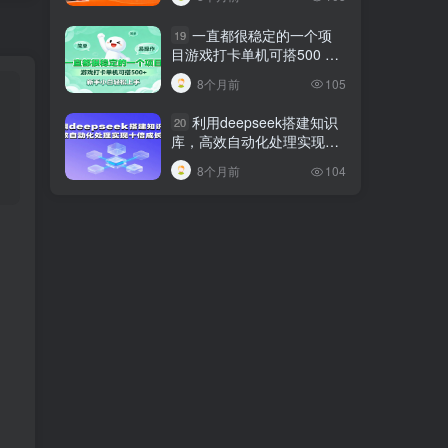
巧
一直都很稳定的一个项
19
目游戏打卡单机可搭500 ，
新手小白轻松上手
8个月前
105
利用deepseek搭建知识
20
库，高效自动化处理实现十
倍成长！
8个月前
104