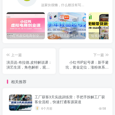
这家伙很懒，什么都没有写...
小红书虚拟电商创业课，系统拆解选品-内容-流量-变现，实现零成本变现
快手年轻品起号2.0：养号选品，剪辑封面，投流技巧，从0到爆单全流程
上一篇
下一篇
演员说-布拉德.皮特解说课：
小红书IP起号课：新手避
演艺生涯，角色解析，观众
坑，黄金定位，涨粉体系，
共鸣点全拆解
快速起号变现
相关推荐
工厂获客3天实战训练营：手把手拆解工厂获
客全流程，快速打通客源渠道
6个月前
58