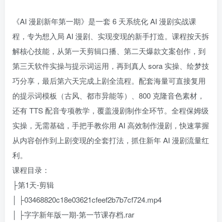
《AI 漫剧新年第一期》是一套 6 天系统化 AI 漫剧实战课
程，专为想入局 AI 漫剧、实现变现的新手打造。课程按天拆
解核心技能，从第一天剪辑口播、第二天爆款文案创作，到
第三天软件实操与提示词运用，再到真人 sora 实操、绘梦技
巧分享，最后第六天完成上剧全流程。配套海量可直接复用
的提示词模板（古风、都市异能等）、800 克隆音色素材，
还有 TTS 配音专项教学，覆盖漫剧制作全环节。全程保姆级
实操，无需基础，手把手教你用 AI 高效制作漫剧，快速掌握
从内容创作到上剧变现的全套打法，抓住新年 AI 漫剧流量红
利。
课程目录：
├第1天-剪辑
│ ├03468820c18e03621cfeef2b7b7cf724.mp4
│ ├字字新年版一期-第一节课存档.rar