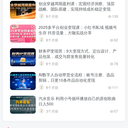
创业穿越周期盈利课：宏观经济洞察、顶层
战略、团队搭建，实现持续成长稳定变现
8个月前
139
2025多平台创业变现课：小红书私域 视频号
生存 抖音流量，大咖实战分享
8个月前
92
财务IP变现营：9大变现方式、定位设计、产
品包装，成交与群发售批量转化
8个月前
78
AI数字人自动带货全流程：账号注册、选品
剪辑，日更10条作品自动化变现
8个月前
111
汽水音乐 利用小号循环播放自己的原创歌曲
日入500
3个月前
57