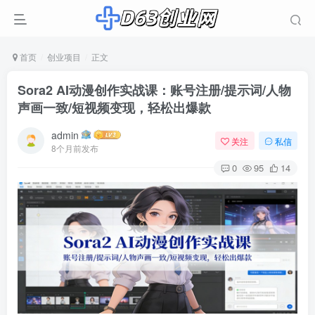
首页
创业项目
正文
Sora2 AI动漫创作实战课：账号注册/提示词/人物
声画一致/短视频变现，轻松出爆款
admin
关注
私信
8个月前发布
0
95
14