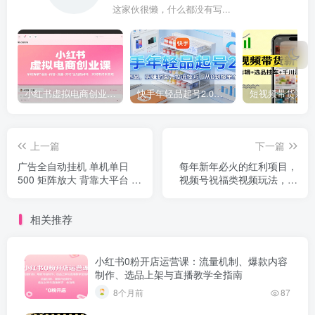
这家伙很懒，什么都没有写...
小红书虚拟电商创业课，系统拆解选品-内容-流量-变现，实现零成本变现
快手年轻品起号2.0：养号选品，剪辑封面，投流技巧，从0到爆单全流程
上一篇
下一篇
广告全自动挂机 单机单日
每年新年必火的红利项目，
500 矩阵放大 背靠大平台 绿
视频号祝福类视频玩法，多
色稳定 新手小白轻松玩转
种变现月入万元！
相关推荐
小红书0粉开店运营课：流量机制、爆款内容
制作、选品上架与直播教学全指南
8个月前
87