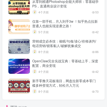
从零到精通Photoshop全能大师班：零基础学
PS，直通商业设计变现
4个月前
53
仅靠一部手机，月入到手3w ！知乎热点拉新
普通人也能实现逆袭之路！
5个月前
42
营销成交必杀技：催眠/勾魂/读心/价格谈判/
电话营销/锁客黏人/破解犹豫成交
8个月前
86
OpenClaw完全实战宝典：零基础上手，深度
配置，商业变现
4个月前
42
新手零撸天花板项目，网盘拉新零成本零门
槛多种变现方式，轻松月入万元
8个月前
70
评论