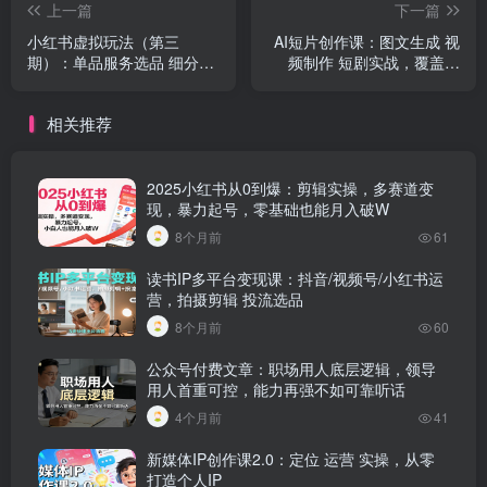
上一篇
下一篇
小红书虚拟玩法（第三
AI短片创作课：图文生成 视
期）：单品服务选品 细分铺
频制作 短剧实战，覆盖商
货，轻松掌握双模式变现技
业、 文旅多场景
巧
相关推荐
2025小红书从0到爆：剪辑实操，多赛道变
现，暴力起号，零基础也能月入破W
8个月前
61
读书IP多平台变现课：抖音/视频号/小红书运
营，拍摄剪辑 投流选品
8个月前
60
公众号付费文章：职场用人底层逻辑，领导
用人首重可控，能力再强不如可靠听话
4个月前
41
新媒体IP创作课2.0：定位 运营 实操，从零
打造个人IP