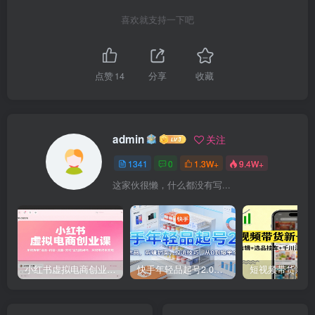
喜欢就支持一下吧
点赞
14
分享
收藏
admin
关注
1341
0
1.3W+
9.4W+
这家伙很懒，什么都没有写...
小红书虚拟电商创业课，系统拆解选品-内容-流量-变现，实现零成本变现
快手年轻品起号2.0：养号选品，剪辑封面，投流技巧，从0到爆单全流程