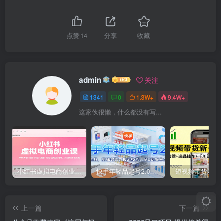
点赞
14
分享
收藏
admin
关注
1341
0
1.3W+
9.4W+
这家伙很懒，什么都没有写...
小红书虚拟电商创业课，系统拆解选品-内容-流量-变现，实现零成本变现
快手年轻品起号2.0：养号选品，剪辑封面，投流技巧，从0到爆单全流程
上一篇
下一篇