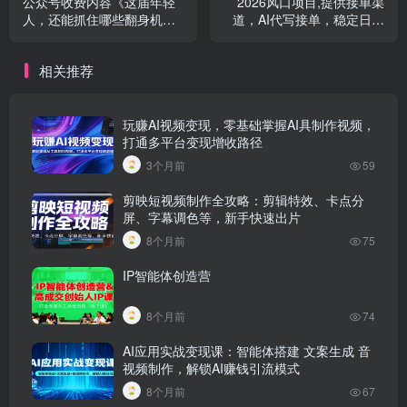
公众号收费内容《这届年轻
2026风口项目,提供接单渠
人，还能抓住哪些翻身机
道，AI代写接单，稳定日入
会？》
1000 ，操作简单容易上手
相关推荐
玩赚AI视频变现，零基础掌握AI具制作视频，
打通多平台变现增收路径
3个月前
59
剪映短视频制作全攻略：剪辑特效、卡点分
屏、字幕调色等，新手快速出片
8个月前
75
IP智能体创造营
8个月前
74
AI应用实战变现课：智能体搭建 文案生成 音
视频制作，解锁AI赚钱引流模式
8个月前
67