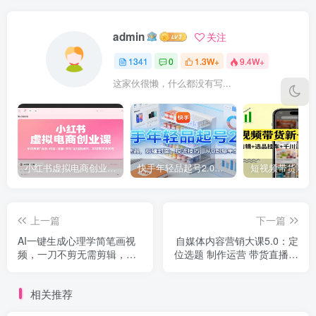
admin
关注
1341
0
1.3W+
9.4W+
这家伙很懒，什么都没有写...
小红书虚拟电商创业课，系统拆解选品-内容-流量-变现，实现零成本变现
快手年轻品起号2.0：养号选品，剪辑封面，投流技巧，从0到爆单全流程
上一篇
下一篇
AI一键生成心理学简笔画视
自媒体内容营销大课5.0：定
频，一刀不剪无需剪辑，
位选题 制作运营 带货直播，
30S一条！一天上百条，可
解锁流量变现全流程
批量可矩...
相关推荐