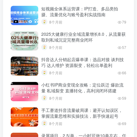
短视频全体系运营课：IP打造、多品类拍
摄、流量优化与账号盈利实战指南
8个月前
79
2025大健康行业全域流量增长8.0，从流量获
取到私域沉淀完整商业闭环
8个月前
57
抖音达人分销起店爆单课：选品对接 谈判技
巧 达人维护 资源裂变，轻松出单盈利
8个月前
66
小红书IP商业变现全攻略：定位跃迁 爆款流
量 私域裂变 直播转化，高利润闭环搭建
8个月前
59
手工赛道抖音流量破局课：避开认知误区，
掌握流量思维和实操技法，新手快速起号
8个月前
69
录屏项目，2.5/单，一小时可做10单左右，任