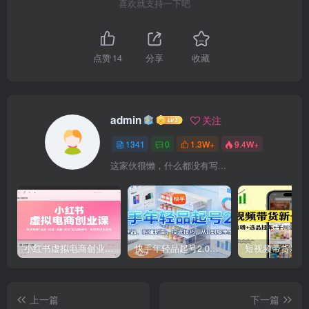
喜欢就支持一下吧
点赞
14
分享
收藏
admin
关注
1341
0
1.3W+
9.4W+
这家伙很懒，什么都没有写...
小红书虚拟电商创业课，系统拆解选品-内容-流量-变现，实现零成本变现
快手年轻品起号2.0：养号选品，剪辑封面，投流技巧，从0到爆单全流程
上一篇
下一篇