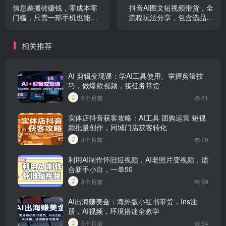
信息差搬砖赚钱，零成本零
抖音AI图文短视频带货，全
门槛，只需一部手机也能轻
流程玩法分享，包含选品思
松日入50
路
相关推荐
AI 剪辑变现课：学AI工具使用、掌握剪辑技
巧，做爆款视频，接任务带货
8个月前
61
实体店抖音获客攻略：AI工具 团购运营 短视
频批量创作，同城门店获客转化
8个月前
76
利用AI制作怀旧短视频，AI老照片变视频，适
合新手小白，一单50
8个月前
99
AI出海赚美金：海外版小红书带货，Ins注
册，AI视频，环境搭建全教学
5个月前
54