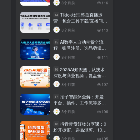
8个月前
116
Tiktok物理整蛊直播运
14
营，包含工具下载/直播间搭
建/直播素材获取/跟播思路
8个月前
113
等
AI数字人自动带货全流
15
程：账号注册、选品剪辑，
日更10条作品自动化变现
8个月前
111
2025AI知识圈，从技术
16
深度与商业视角，复盘全年
AI大事，全面了解行业趋势
8个月前
107
扣子智能体全解：开发
17
平台、插件、工作流等多方
面概念、应用及功能讲解与
8个月前
106
发布内容
抖音带货好物分享课：0
18
粉开橱窗、选品混剪、1000
粉起号，解锁多渠道变现技
8个月前
105