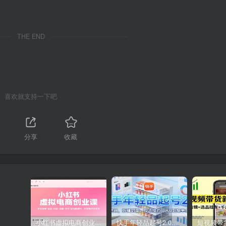
THE END
喜欢就支持一下吧
分享
收藏
小红书虚拟电商创业课，系统拆解选品-内容-流量-变现，实现零成本变现
快手年轻品起号2.0：养号选品，剪辑封面，投流技巧，从0到爆单全流程