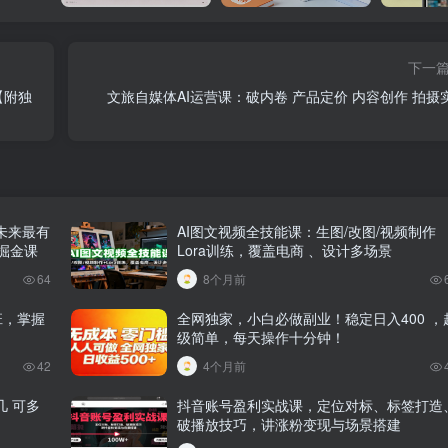
下一
【附独
文旅自媒体AI运营课：破内卷 产品定价 内容创作 拍摄
未来最有
AI图文视频全技能课：生图/改图/视频制作
掘金课
Lora训练，覆盖电商 、设计多场景
64
8个月前
班，掌握
全网独家，小白必做副业！稳定日入400 ，
级简单，每天操作十分钟！
42
4个月前
 可多
抖音账号盈利实战课，定位对标、标签打造
破播放技巧，讲涨粉变现与场景搭建