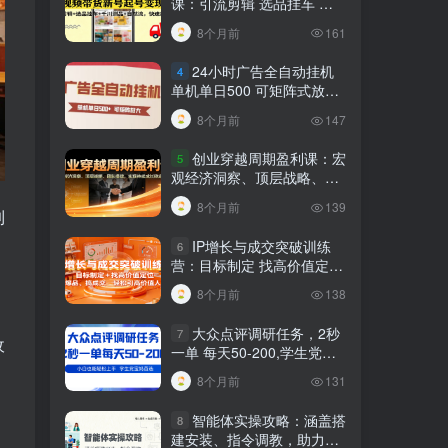
课：引流剪辑 选品挂车 千
川测品 自然流，快速起量
8个月前
161
24小时广告全自动挂机
4
单机单日500 可矩阵式放大
无需人工看守 新手小白轻松
8个月前
147
玩转
创业穿越周期盈利课：宏
5
观经济洞察、顶层战略、团
队搭建，实现持续成长稳定
8个月前
139
到
变现
IP增长与成交突破训练
6
营：目标制定 找高价值定
位，做爆品、搞成交，轻松
8个月前
138
引高价值人脉
大众点评调研任务，2秒
7
收
一单 每天50-200,学生党宝
妈首选
8个月前
131
智能体实操攻略：涵盖搭
8
建安装、指令调教，助力搭