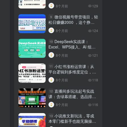
建行业专属智能体
8个月前
129
微信视频号带货项目，轻
9
松日赚赚2000 ，这个挣钱
入口很多伙伴都在闷声发财
8个月前
124
DeepSeek实战课：
10
Excel、WPS接入、AI 组合
工具与小红书批量做笔记技
8个月前
121
巧
小红书涨粉运营课：从
11
平台逻辑到多维度定位，传
授挣钱 “核武器”，助力普通
8个月前
118
人逆袭
直播间多玩法起号实战
12
课：含绿幕搭建、选品排
品，自然流/微付费起号及违
8个月前
116
规调整技巧
小说推文新玩法，零成
13
本零门槛新手也能无脑操
作，轻松月收入5000