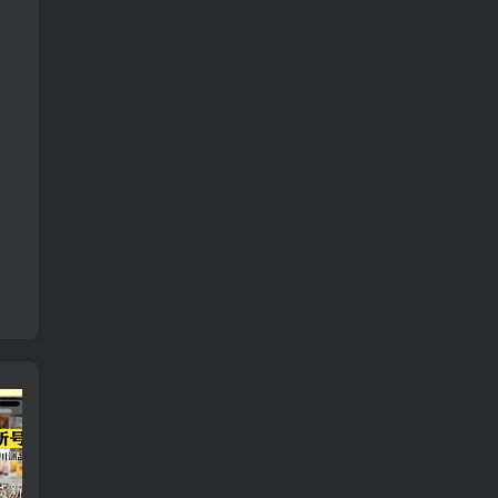
短视频带货新号起号变现课：引流剪辑 选品挂车 千川测品 自然流，快速起量
24小时广告全自动挂机 单机单日500 可矩阵式放大 无需人工看守 新手小白轻松玩转
创业穿越周期盈利课：宏观经济洞察、顶层战略、团队搭建，实现持续成长稳定变现