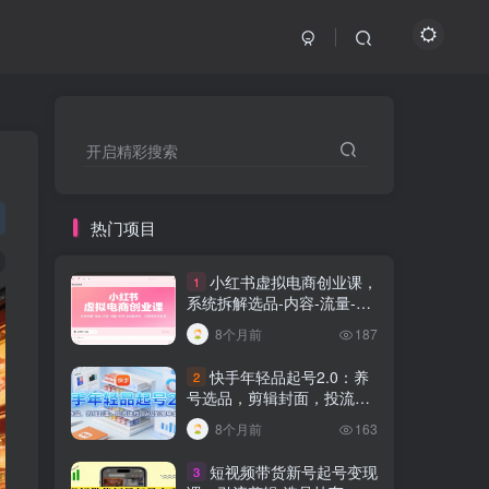
开启精彩搜索
热门项目
小红书虚拟电商创业课，
1
系统拆解选品-内容-流量-变
现，实现零成本变现
8个月前
187
快手年轻品起号2.0：养
2
号选品，剪辑封面，投流技
巧，从0到爆单全流程
8个月前
163
短视频带货新号起号变现
3