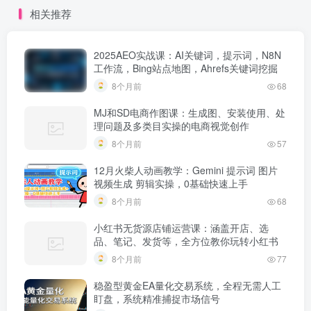
处理等
相关推荐
2025AEO实战课：AI关键词，提示词，N8N
工作流，Bing站点地图，Ahrefs关键词挖掘
8个月前
68
MJ和SD电商作图课：生成图、安装使用、处
理问题及多类目实操的电商视觉创作
8个月前
57
12月火柴人动画教学：Gemini 提示词 图片
视频生成 剪辑实操，0基础快速上手
8个月前
68
小红书无货源店铺运营课：涵盖开店、选
品、笔记、发货等，全方位教你玩转小红书
8个月前
77
稳盈型黄金EA量化交易系统，全程无需人工
盯盘，系统精准捕捉市场信号