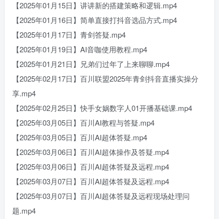
【2025年01月15日】讲讲新的搭建策略和逻辑.mp4
【2025年01月16日】简单直接打抖音选品方式.mp4
【2025年01月17日】青剑答疑.mp4
【2025年01月19日】AI音咖使用教程.mp4
【2025年01月21日】兄弟们过年了上来聊聊.mp4
【2025年02月17日】百川联盟2025年青剑抖音直播实操分
享.mp4
【2025年02月25日】快手女娲数字人01开播基础课.mp4
【2025年03月05日】百川AI教程与答疑.mp4
【2025年03月05日】百川AI超体答疑.mp4
【2025年03月06日】百川AI超体操作及答疑.mp4
【2025年03月06日】百川AI超体答疑及远程.mp4
【2025年03月07日】百川AI超体答疑及远程.mp4
【2025年03月07日】百川AI超体答疑及远程现场处理问
题.mp4