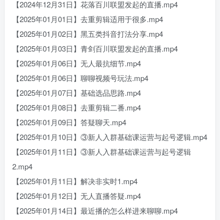
【2024年12月31日】花落百川联盟发起的直播.mp4
【2025年01月01日】去重剪辑适用于很多.mp4
【2025年01月02日】黑五类抖音打法分享.mp4
【2025年01月03日】青剑百川联盟发起的直播.mp4
【2025年01月06日】无人最抗细节.mp4
【2025年01月06日】聊聊视频号玩法.mp4
【2025年01月07日】基础选品思路.mp4
【2025年01月08日】去重剪辑二番.mp4
【2025年01月09日】答疑聊天.mp4
【2025年01月10日】③新人入群基础课运营与起号逻辑.mp4
【2025年01月11日】③新人入群基础课运营与起号逻辑
2.mp4
【2025年01月11日】解决非实时1.mp4
【2025年01月12日】无人直播答疑.mp4
【2025年01月14日】最近播的怎么样进来聊聊.mp4