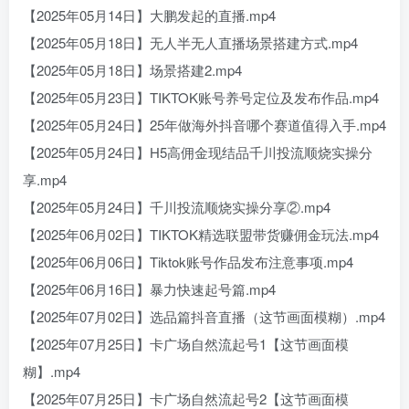
【2025年05月14日】大鹏发起的直播.mp4
【2025年05月18日】无人半无人直播场景搭建方式.mp4
【2025年05月18日】场景搭建2.mp4
【2025年05月23日】TIKTOK账号养号定位及发布作品.mp4
【2025年05月24日】25年做海外抖音哪个赛道值得入手.mp4
【2025年05月24日】H5高佣金现结品千川投流顺烧实操分
享.mp4
【2025年05月24日】千川投流顺烧实操分享②.mp4
【2025年06月02日】TIKTOK精选联盟带货赚佣金玩法.mp4
【2025年06月06日】Tiktok账号作品发布注意事项.mp4
【2025年06月16日】暴力快速起号篇.mp4
【2025年07月02日】选品篇抖音直播（这节画面模糊）.mp4
【2025年07月25日】卡广场自然流起号1【这节画面模
糊】.mp4
【2025年07月25日】卡广场自然流起号2【这节画面模