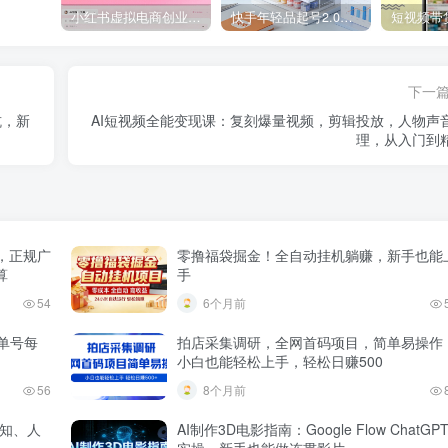
小红书虚拟电商创业课，系统拆解选品-内容-流量-变现，实现零成本变现
快手年轻品起号2.0：养号选品，剪辑封面，投流技巧，从0到爆单全流程
下一
坑，新
AI短视频全能变现课：复刻爆量视频，剪辑投放，人物声
理，从入门到
，正规广
零撸福袋掘金！全自动挂机躺赚，新手也能
算
手
54
6个月前
，单号每
拍店采集调研，全网首码项目，简单易操作
小白也能轻松上手，轻松日赚500
56
8个月前
认知、人
AI制作3D电影指南：Google Flow ChatGP
实操，新手也能做连贯影片