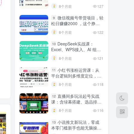
建行业专属智能体
8个月前
127
微信视频号带货项目，轻
9
松日赚赚2000 ，这个挣钱
入口很多伙伴都在闷声发财
8个月前
122
DeepSeek实战课：
10
Excel、WPS接入、AI 组合
工具与小红书批量做笔记技
8个月前
121
巧
小红书涨粉运营课：从
11
平台逻辑到多维度定位，传
授挣钱 “核武器”，助力普通
8个月前
118
人逆袭
直播间多玩法起号实战
12
课：含绿幕搭建、选品排
品，自然流/微付费起号及违
8个月前
116
规调整技巧
小说推文新玩法，零成
13
本零门槛新手也能无脑操
作，轻松月收入5000