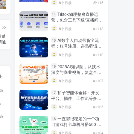
8个月前
115
短视频带货新号起号变现课：引流剪辑 选品挂车 千川测品 自然流，快速起量
24小时广告全自动挂机 单机单日500 可矩阵式放大 无需人工看守 新手小白轻松玩转
创业穿越周期盈利课：宏观经济洞察、顶层战略、团队搭建，实现持续成长稳定变现
Tiktok物理整蛊直播运
14
营，包含工具下载/直播间搭
建/直播素材获取/跟播思路
篇
8个月前
113
等
音处
AI数字人自动带货全流
15
精通
程：账号注册、选品剪辑，
日更10条作品自动化变现
8个月前
110
2025AI知识圈，从技术
16
深度与商业视角，复盘全年
上
AI大事，全面了解行业趋势
8个月前
107
50
扣子智能体全解：开发
17
平台、插件、工作流等多方
，
面概念、应用及功能讲解与
8个月前
105
发布内容
89
一直都很稳定的一个项
18
目游戏打卡单机可搭500 ，
T
新手小白轻松上手
8个月前
104