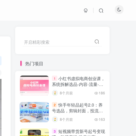
开启精彩搜索
热门项目
小红书虚拟电商创业课，
1
系统拆解选品-内容-流量-变
现，实现零成本变现
8个月前
186
快手年轻品起号2.0：养
2
号选品，剪辑封面，投流技
巧，从0到爆单全流程
8个月前
163
短视频带货新号起号变现
3