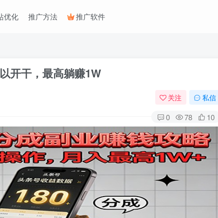
站优化
推广方法
推广软件
以开干，最高躺赚1W
关注
私信
0
78
10