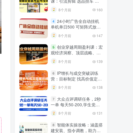
课：引流剪辑 选品挂车 千
川测品 自然流，快速起量
8个月前
160
24小时广告全自动挂机
4
单机单日500 可矩阵式放大
无需人工看守 新手小白轻松
8个月前
147
玩转
创业穿越周期盈利课：宏
5
观经济洞察、顶层战略、团
队搭建，实现持续成长稳定
8个月前
139
变现
IP增长与成交突破训练
6
营：目标制定 找高价值定
位，做爆品、搞成交，轻松
8个月前
138
引高价值人脉
大众点评调研任务，2秒
7
一单 每天50-200,学生党宝
妈首选
8个月前
131
智能体实操攻略：涵盖搭
8
建安装、指令调教，助力搭