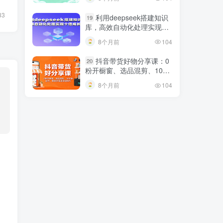
33
利用deepseek搭建知识
19
库，高效自动化处理实现十
倍成长！
8个月前
104
抖音带货好物分享课：0
20
粉开橱窗、选品混剪、1000
粉起号，解锁多渠道变现技
8个月前
104
巧