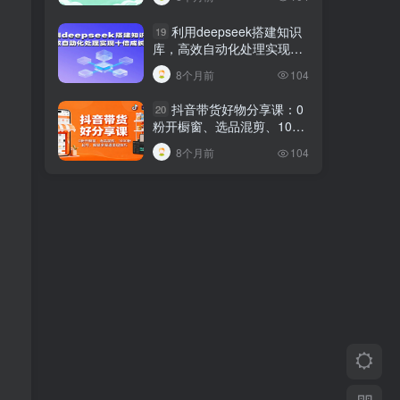
利用deepseek搭建知识
19
库，高效自动化处理实现十
倍成长！
8个月前
104
抖音带货好物分享课：0
20
粉开橱窗、选品混剪、1000
粉起号，解锁多渠道变现技
8个月前
104
巧