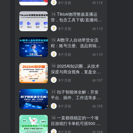
8个月前
115
Tiktok物理整蛊直播运
14
营，包含工具下载/直播间搭
建/直播素材获取/跟播思路
8个月前
113
等
AI数字人自动带货全流
15
程：账号注册、选品剪辑，
日更10条作品自动化变现
8个月前
110
2025AI知识圈，从技术
16
深度与商业视角，复盘全年
AI大事，全面了解行业趋势
8个月前
107
扣子智能体全解：开发
17
平台、插件、工作流等多方
面概念、应用及功能讲解与
8个月前
105
发布内容
一直都很稳定的一个项
18
目游戏打卡单机可搭500 ，
新手小白轻松上手
8个月前
104