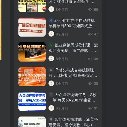
课：引流剪辑 选品挂车 千
川测品 自然流，快速起量
8个月前
160
24小时广告全自动挂机
4
单机单日500 可矩阵式放大
无需人工看守 新手小白轻松
8个月前
147
玩转
创业穿越周期盈利课：宏
5
观经济洞察、顶层战略、团
队搭建，实现持续成长稳定
8个月前
139
变现
IP增长与成交突破训练
6
营：目标制定 找高价值定
位，做爆品、搞成交，轻松
；
8个月前
138
引高价值人脉
大众点评调研任务，2秒
7
一单 每天50-200,学生党宝
妈首选
8个月前
131
智能体实操攻略：涵盖搭
8
建安装、指令调教，助力搭