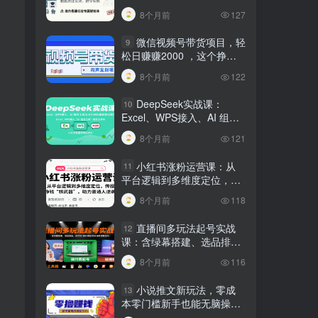
建行业专属智能体
8个月前
127
微信视频号带货项目，轻
9
松日赚赚2000 ，这个挣钱
入口很多伙伴都在闷声发财
8个月前
122
DeepSeek实战课：
10
Excel、WPS接入、AI 组合
工具与小红书批量做笔记技
8个月前
121
巧
小红书涨粉运营课：从
11
平台逻辑到多维度定位，传
授挣钱 “核武器”，助力普通
8个月前
118
人逆袭
直播间多玩法起号实战
12
课：含绿幕搭建、选品排
品，自然流/微付费起号及违
8个月前
116
规调整技巧
小说推文新玩法，零成
13
本零门槛新手也能无脑操
作，轻松月收入5000