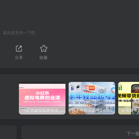
喜欢就支持一下吧
分享
收藏
小红书虚拟电商创业课，系统拆解选品-内容-流量-变现，实现零成本变现
快手年轻品起号2.0：养号选品，剪辑封面，投流技巧，从0到爆单全流程
下一