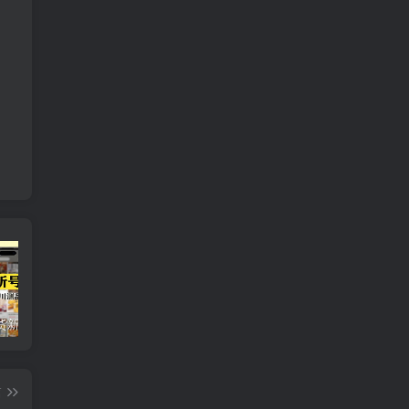
短视频带货新号起号变现课：引流剪辑 选品挂车 千川测品 自然流，快速起量
24小时广告全自动挂机 单机单日500 可矩阵式放大 无需人工看守 新手小白轻松玩转
创业穿越周期盈利课：宏观经济洞察、顶层战略、团队搭建，实现持续成长稳定变现
篇