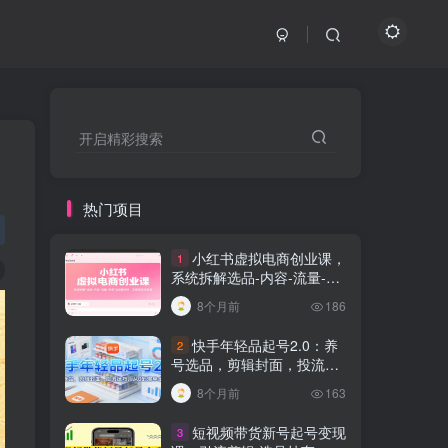
开启精彩搜索
热门项目
小红书虚拟电商创业课，
1
系统拆解选品-内容-流量-变
现，实现零成本变现
8个月前
186
快手年轻品起号2.0：养
2
号选品，剪辑封面，投流技
巧，从0到爆单全流程
8个月前
163
短视频带货新号起号变现
3