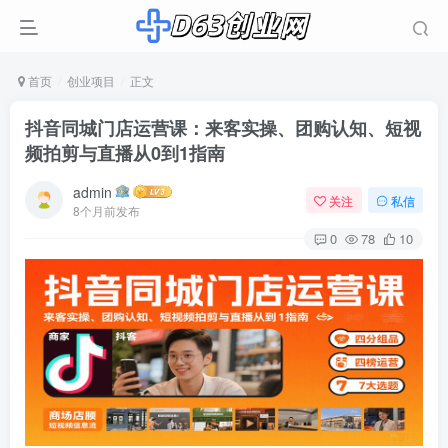
首页
创业项目
正文
抖音同城门店运营课：来客实操、团购认知、短视
频拍剪与直播从0到1指南
admin
关注
私信
8个月前发布
0
78
10