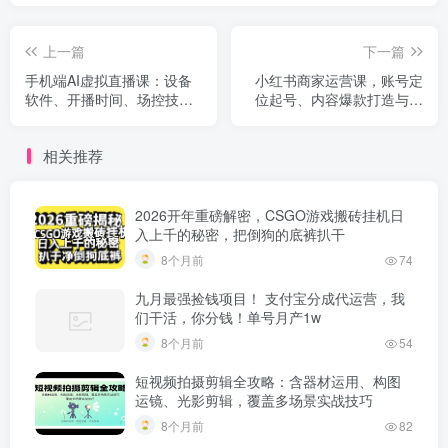
上一篇
下一篇
手机端AI虚拟直播课：设备
小红书商家运营课，账号定
软件、开播时间、场控技巧
位起号、内容爆款打造与短
与变现方式
视频拍摄剪辑
相关推荐
2026开年重磅解密，CSGO游戏搬砖挂机日
入上千的秘密，把倒狗的底裤扒干
8个月前
74
九月最强捡钱项目！ 支付宝分成代运营，我
们干活，你分钱！单号月产1w
8个月前
54
短视频拍摄剪辑全攻略：含器材运用、构图
运镜、光影剪辑，覆盖多场景实战技巧
8个月前
82