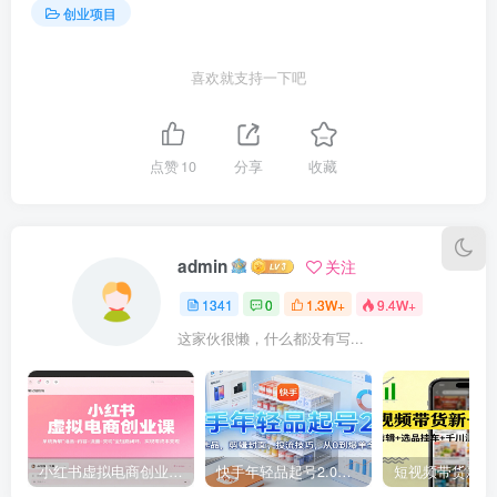
创业项目
喜欢就支持一下吧
点赞
10
分享
收藏
admin
关注
1341
0
1.3W+
9.4W+
这家伙很懒，什么都没有写...
小红书虚拟电商创业课，系统拆解选品-内容-流量-变现，实现零成本变现
快手年轻品起号2.0：养号选品，剪辑封面，投流技巧，从0到爆单全流程