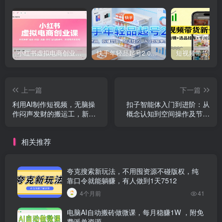
小红书虚拟电商创业课，系统拆解选品-内容-流量-变现，实现零成本变现
快手年轻品起号2.0：养号选品，剪辑封面，投流技巧，从0到爆单全流程
上一篇
下一篇
利用AI制作短视频，无脑操
扣子智能体入门到进阶：从
作闷声发财的搬运工，新手
概念认知到空间操作及节点
也能日入300
设计
相关推荐
夸克搜索新玩法，不用囤资源不碰版权，纯
靠口令就能躺赚，有人做到1天7512
4个月前
41
电脑AI自动搬砖做微课，每月稳赚1W ，附免
费派单资源