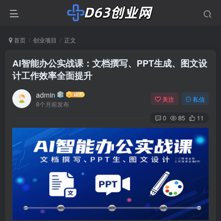
首页
创业项目
正文
AI智能办公实战课：文档撰写、PPT生成、图文设
计工作效率全面提升
admin
关注
私信
8个月前发布
0
85
11