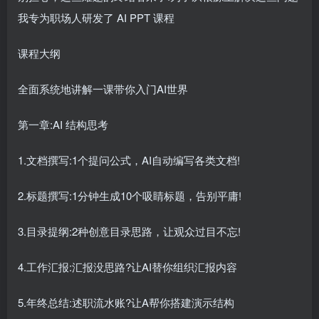
我专为职场人研发了 AI PPT 课程
课程大纲
全面系统地讲解一课带你入门AI世界
第一章:AI 结构思考
1.文档撰写:1个提问公式，AI自动编写各类文档!
2.标题撰写:1分钟生成10个吸睛标题，告别平庸!
3.目录提纲:2种创意目录思路，让观众过目不忘!
4.工作汇报:汇报没思路?让AI替你组织汇报内容
5.年终总结:述职流水账?让A帮你搭建演示结构