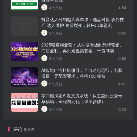
4个月前
54
抖音达人分销起店爆单课：选品对接 谈判技
巧 达人维护 资源裂变，轻松出单盈利
8个月前
66
2025稳赚创业营：从学做老板到品牌营销、
门店盈利，再到短视频获客，干货满满
8个月前
93
AI智能广告挂机项目，全自动化运行，电脑
项目，无配置要求，单机150 收益
6个月前
61
零门槛搞定AI发文流水线！从主题到公众号
草稿箱，全程自动化（详细步骤）
8个月前
53
评论
抢沙发