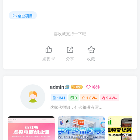
创业项目
喜欢就支持一下吧
点赞
13
分享
收藏
admin
关注
1341
0
1.3W+
9.4W+
这家伙很懒，什么都没有写...