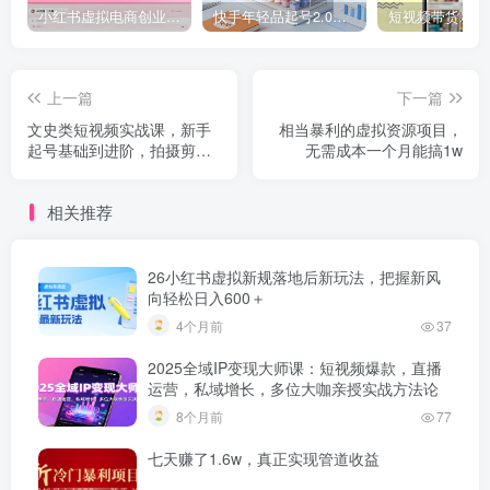
小红书虚拟电商创业课，系统拆解选品-内容-流量-变现，实现零成本变现
快手年轻品起号2.0：养号选品，剪辑封面，投流技巧，从0到爆单全流程
上一篇
下一篇
文史类短视频实战课，新手
相当暴利的虚拟资源项目，
起号基础到进阶，拍摄剪
无需成本一个月能搞1w
辑、选品投流技巧，多平台
高效变现
相关推荐
26小红书虚拟新规落地后新玩法，把握新风
向轻松日入600＋
4个月前
37
2025全域IP变现大师课：短视频爆款，直播
运营，私域增长，多位大咖亲授实战方法论
8个月前
77
七天赚了1.6w，真正实现管道收益