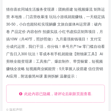
猜你喜欢同城生活服务变现课：团购搭建 短视频爆流 矩阵运
营 本地推，门店营收暴涨 玩玩小游戏就能赚钱，一天稳定搞
30-50，小白也能轻松实现躺赚 文旅自媒体AI运营课：破内
卷 产品定价 内容创作 拍摄实战 小红书虚拟店矩阵项目，月
搞10W（共40节，照抄照做） 九月最强捡钱项目！ 支付宝
分成代运营，我们干活，你分钱！单号月产1w 零门槛自动看
广告日入300 玩法！零成本有手机就能做【附独家工具】 AI
剪映全能变现课：工具推广、爆款制作、带货橱窗，短视频
赚钱全攻略 短视频商业赋能营：5天掌握人设搭建 信任营销
AI应用，附送极简AI课 案例拆解 温馨提示：
此处内容已隐藏，请评论后刷新页面查看.
©
版权声明