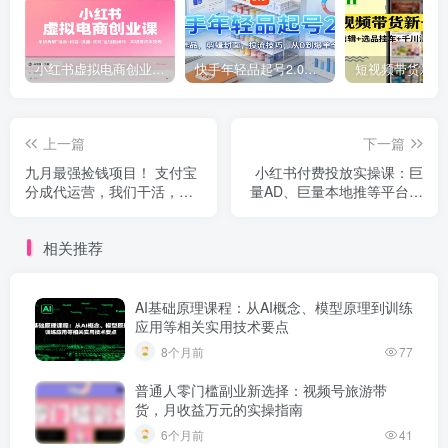
小红书虚拟电商创业课，系统拆解选品-内容-流量-变现，实现零成本变现
快手年轻品起号2.0：养号选品，剪辑封面，投流技巧，从0到爆单全流程
上一篇
下一篇
九月最强捡钱项目！ 支付宝
小红书付费投放实操课：巨
分成代运营，我们干活，你
量AD、巨量本地推等平台投
分钱！单号月产1w
流技巧精准获客
相关推荐
AI基础原理课程：从AI概念、模型原理到训练
应用等相关实用技术要点
8个月前
77
普通人零门槛副业新选择：视频号旅游带
货，月收益万元的实操指南
6个月前
41