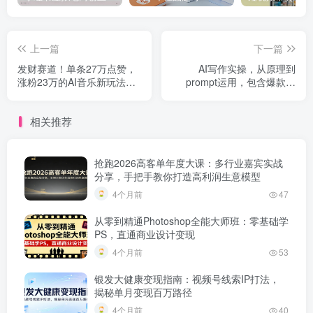
上一篇
下一篇
发财赛道！单条27万点赞，
AI写作实操，从原理到
涨粉23万的AI音乐新玩法，
prompt运用，包含爆款打
推广接单 技术教学变现超强
造、二创等玩法，解锁文案
创作新技能
相关推荐
抢跑2026高客单年度大课：多行业嘉宾实战
分享，手把手教你打造高利润生意模型
4个月前
47
从零到精通Photoshop全能大师班：零基础学
PS，直通商业设计变现
4个月前
53
银发大健康变现指南：视频号线索IP打法，
揭秘单月变现百万路径
4个月前
40