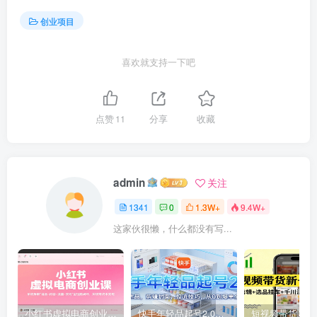
创业项目
喜欢就支持一下吧
点赞
11
分享
收藏
admin
关注
1341
0
1.3W+
9.4W+
这家伙很懒，什么都没有写...
小红书虚拟电商创业课，系统拆解选品-内容-流量-变现，实现零成本变现
快手年轻品起号2.0：养号选品，剪辑封面，投流技巧，从0到爆单全流程