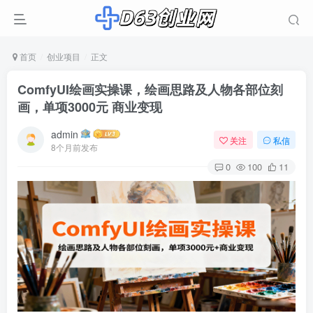
首页
创业项目
正文
ComfyUI绘画实操课，绘画思路及人物各部位刻
画，单项3000元 商业变现
admin
关注
私信
8个月前发布
0
100
11