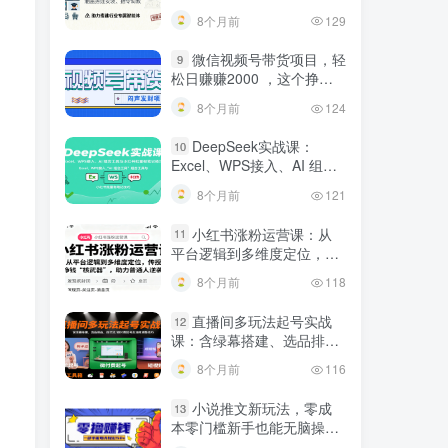
建行业专属智能体
8个月前
129
微信视频号带货项目，轻
9
松日赚赚2000 ，这个挣钱
入口很多伙伴都在闷声发财
8个月前
124
DeepSeek实战课：
10
Excel、WPS接入、AI 组合
工具与小红书批量做笔记技
8个月前
121
巧
小红书涨粉运营课：从
11
平台逻辑到多维度定位，传
授挣钱 “核武器”，助力普通
8个月前
118
人逆袭
直播间多玩法起号实战
12
课：含绿幕搭建、选品排
品，自然流/微付费起号及违
8个月前
116
规调整技巧
小说推文新玩法，零成
13
本零门槛新手也能无脑操
作，轻松月收入5000