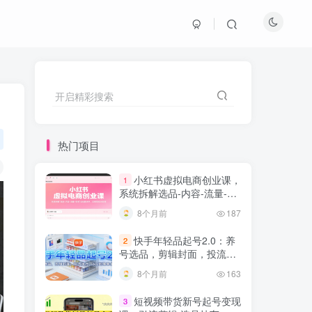
开启精彩搜索
热门项目
小红书虚拟电商创业课，
1
系统拆解选品-内容-流量-变
现，实现零成本变现
8个月前
187
快手年轻品起号2.0：养
2
号选品，剪辑封面，投流技
巧，从0到爆单全流程
8个月前
163
短视频带货新号起号变现
3