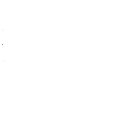
,
,
,