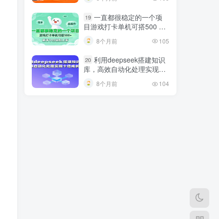
巧
一直都很稳定的一个项
19
目游戏打卡单机可搭500 ，
新手小白轻松上手
8个月前
105
利用deepseek搭建知识
20
库，高效自动化处理实现十
倍成长！
8个月前
104