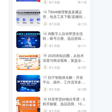
8个月前
116
Tiktok物理整蛊直播运
14
营，包含工具下载/直播间搭
建/直播素材获取/跟播思路
8个月前
113
等
AI数字人自动带货全流
15
程：账号注册、选品剪辑，
日更10条作品自动化变现
8个月前
111
2025AI知识圈，从技术
16
深度与商业视角，复盘全年
AI大事，全面了解行业趋势
8个月前
107
扣子智能体全解：开发
17
平台、插件、工作流等多方
面概念、应用及功能讲解与
8个月前
106
发布内容
抖音带货好物分享课：0
18
粉开橱窗、选品混剪、1000
粉起号，解锁多渠道变现技
8个月前
105