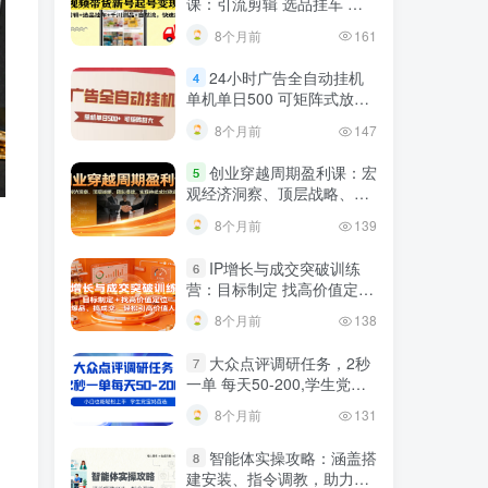
课：引流剪辑 选品挂车 千
川测品 自然流，快速起量
8个月前
161
24小时广告全自动挂机
4
单机单日500 可矩阵式放大
无需人工看守 新手小白轻松
8个月前
147
玩转
创业穿越周期盈利课：宏
5
观经济洞察、顶层战略、团
队搭建，实现持续成长稳定
8个月前
139
变现
IP增长与成交突破训练
6
营：目标制定 找高价值定
位，做爆品、搞成交，轻松
8个月前
138
引高价值人脉
大众点评调研任务，2秒
7
一单 每天50-200,学生党宝
妈首选
8个月前
131
智能体实操攻略：涵盖搭
8
建安装、指令调教，助力搭