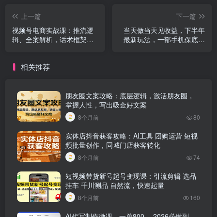
上一篇
下一篇
视频号电商实战课：推流逻
当天做当天见收益，下半年
辑、全案解析，话术框架，
最新玩法，一部手机保底日
稳流量及违规规避等
入500
相关推荐
朋友圈文案攻略：底层逻辑，激活朋友圈，
掌握人性，写出吸金好文案
8个月前
80
实体店抖音获客攻略：AI工具 团购运营 短视
频批量创作，同城门店获客转化
8个月前
74
短视频带货新号起号变现课：引流剪辑 选品
挂车 千川测品 自然流，快速起量
8个月前
160
AI代写制作微课，一单800 ，2026必做副