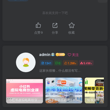
喜欢就支持一下吧
点赞
9
分享
收藏
admin
关注
1341
0
1.3W+
9.4W+
这家伙很懒，什么都没有写...
小红书虚拟电商创业课，系统拆解选品-内容-流量-变现，实现零成本变现
快手年轻品起号2.0：养号选品，剪辑封面，投流技巧，从0到爆单全流程