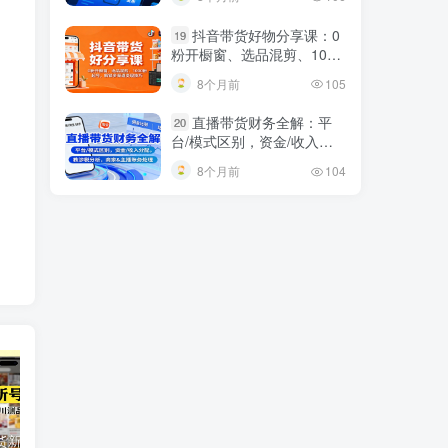
发布内容
抖音带货好物分享课：0
19
粉开橱窗、选品混剪、1000
粉起号，解锁多渠道变现技
8个月前
105
巧
直播带货财务全解：平
20
台/模式区别，资金/收入分
配，涉税分析，商家
8个月前
104
短视频带货新号起号变现课：引流剪辑 选品挂车 千川测品 自然流，快速起量
24小时广告全自动挂机 单机单日500 可矩阵式放大 无需人工看守 新手小白轻松玩转
创业穿越周期盈利课：宏观经济洞察、顶层战略、团队搭建，实现持续成长稳定变现