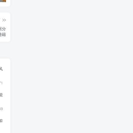
篇
秘籍
风
71
能
69
加