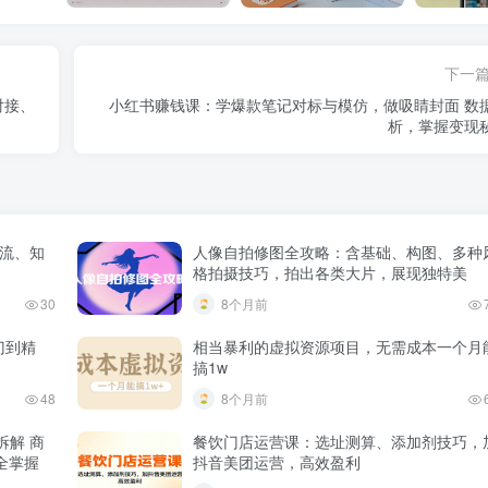
下一
对接、
小红书赚钱课：学爆款笔记对标与模仿，做吸睛封面 数据分
析，掌握变现
作流、知
人像自拍修图全攻略：含基础、构图、多种
格拍摄技巧，拍出各类大片，展现独特美
30
8个月前
入门到精
相当暴利的虚拟资源项目，无需成本一个月
搞1w
48
8个月前
拆解 商
餐饮门店运营课：选址测算、添加剂技巧，
全掌握
抖音美团运营，高效盈利