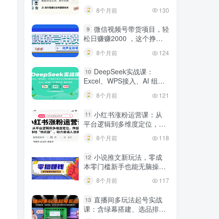
建行业专属智能体
8个月前
130
微信视频号带货项目，轻
9
松日赚赚2000 ，这个挣钱
入口很多伙伴都在闷声发财
8个月前
124
DeepSeek实战课：
10
Excel、WPS接入、AI 组合
工具与小红书批量做笔记技
8个月前
121
巧
小红书涨粉运营课：从
11
平台逻辑到多维度定位，传
授挣钱 “核武器”，助力普通
8个月前
118
人逆袭
小说推文新玩法，零成
12
本零门槛新手也能无脑操
作，轻松月收入5000
8个月前
117
直播间多玩法起号实战
13
课：含绿幕搭建、选品排
品，自然流/微付费起号及违