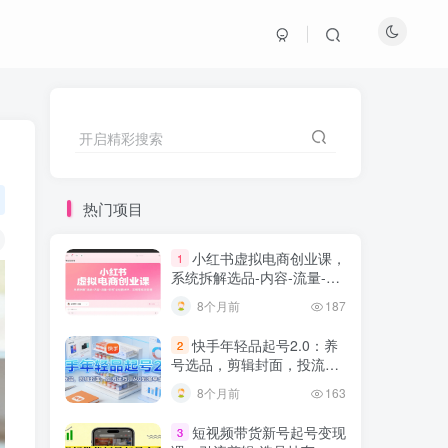
开启精彩搜索
热门项目
小红书虚拟电商创业课，
1
系统拆解选品-内容-流量-变
现，实现零成本变现
8个月前
187
快手年轻品起号2.0：养
2
号选品，剪辑封面，投流技
巧，从0到爆单全流程
8个月前
163
短视频带货新号起号变现
3