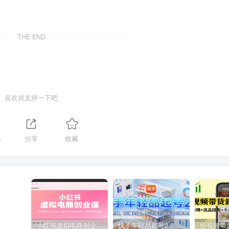
THE END
喜欢就支持一下吧
4
分享
收藏
小红书虚拟电商创业课，系统拆解选品-内容-流量-变现，实现零成本变现
快手年轻品起号2.0：养号选品，剪辑封面，投流技巧，从0到爆单全流程