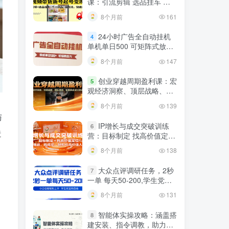
课：引流剪辑 选品挂车 千
川测品 自然流，快速起量
8个月前
161
24小时广告全自动挂机
4
单机单日500 可矩阵式放大
无需人工看守 新手小白轻松
8个月前
147
玩转
创业穿越周期盈利课：宏
5
观经济洞察、顶层战略、团
队搭建，实现持续成长稳定
8个月前
139
变现
与
IP增长与成交突破训练
6
造
营：目标制定 找高价值定
位，做爆品、搞成交，轻松
8个月前
138
引高价值人脉
大众点评调研任务，2秒
7
一单 每天50-200,学生党宝
妈首选
8个月前
131
智能体实操攻略：涵盖搭
8
建安装、指令调教，助力搭