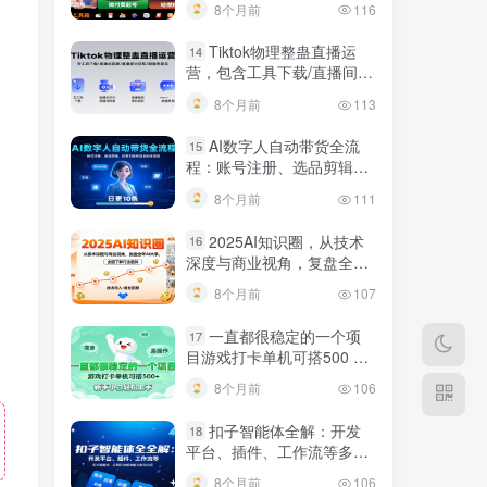
8个月前
116
规调整技巧
Tiktok物理整蛊直播运
14
营，包含工具下载/直播间搭
建/直播素材获取/跟播思路
8个月前
113
等
AI数字人自动带货全流
15
程：账号注册、选品剪辑，
日更10条作品自动化变现
8个月前
111
2025AI知识圈，从技术
16
深度与商业视角，复盘全年
AI大事，全面了解行业趋势
8个月前
107
一直都很稳定的一个项
17
目游戏打卡单机可搭500 ，
新手小白轻松上手
8个月前
106
扣子智能体全解：开发
18
平台、插件、工作流等多方
面概念、应用及功能讲解与
8个月前
106