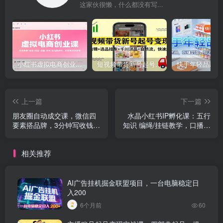
这家伙很懒，什么都没有写...
小红书虚拟电商创业课，系统拆解选品-内容-流量-变现，实现零成本变现
短视频带货新号起号变现课：引流剪辑 选品挂车 千川测品 自然流，快速起量
上一篇
下一篇
朋友圈自动成交课，微信四
水晶小红书IP孵化课：五行
要素搭品牌，3分钟写收钱文
知识 编绳/挂链教学，口播拍
案，6步成交闭环
摄 AI运营 直播变现
相关推荐
AI广告挂机掘金联盟项目，一台电脑稳定日
入200
6个月前
60