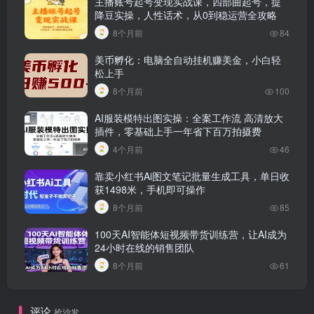
主播账号起号变现实战课，四部曲起号，提
降豆实操，人性话术，从0到稳运营全攻略
8个月前
84
美币孵化：电脑全自动挂机赚美金，小白轻
松上手
8个月前
100
AI服装模特出图实操：全案工作流 高清放大
插件，零基础上手一年省下百万拍摄费
4个月前
46
靠卖小红书Ai图文笔记批量生成工具，单日收
获1498米，手机即可操作
8个月前
85
100天AI智能体短视频带货训练营，让AI成为
24小时在线的销售团队
8个月前
61
评论
抢沙发