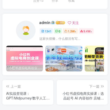
点赞
13
分享
收藏
admin
关注
1341
0
1.3W+
9.4W+
这家伙很懒，什么都没有写...
小红书虚拟电商创业课，系统拆解选品-内容-流量-变现，实现零成本变现
快手年轻品起号2.0：养号选品，剪辑封面，投流技巧，从0到爆单全流程
上一篇
下一篇
AI实战变现课：
小红书虚拟电商实操课：选
GPT/Midjourney/数字人工具
品起号 AI 内容创作 店铺运
教程，工作提效，行业落
营 引流私域 自动化发笔记
地，短视频制作