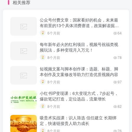
相关推荐
公众号付费文章：国家看好的机会，未来最
有前景的13个具体消费赛道，政策解读掘金
课
6个月前
64
每年新年必火的红利项目，视频号祝福类视
频玩法，多种变现月入万元！
8个月前
78
短视频文案与脚本创作课：选题、标题、脚
本创作及文案修改等助力打造优质视频内容
8个月前
97
小红书IP变现课：6大变现方式，7步起号，
爆款笔记打造，定位选品，流量增长
8个月前
82
吸贵术实战课：识人筛选 信任建立 长期绑
定，快速链接贵人助力成长
8个月前
76