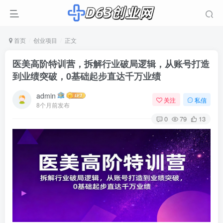
首页
创业项目
正文
医美高阶特训营，拆解行业破局逻辑，从账号打造
到业绩突破，0基础起步直达千万业绩
admin
关注
私信
8个月前发布
0
79
13