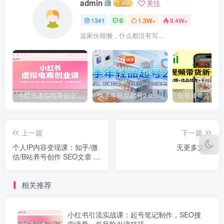
admin
关注
1341
0
1.3W+
9.4W+
这家伙很懒，什么都没有写...
小红书虚拟电商创业课，系统拆解选品-内容-流量-变现，实现零成本变现
快手年轻品起号2.0：养号选品，剪辑封面，投流技巧，从0到爆单全流程
上一篇
下一篇
个人IP内容变现课：知乎/微
无更多文章
信/B站养号创作 SEO文章 课
程制作 私域成交转化
相关推荐
小红书引流实战课：起号笔记制作，SEO搜