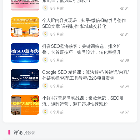
索流量，低风险引流技巧
8个月前
61
个人IP内容变现课：知乎/微信/B站养号创作
SEO文章 课程制作 私域成交转化
8个月前
81
抖音SEO蓝海获客：关键词筛选，排名堆
叠，卡首屏技巧，账号设计，转化率提升
8个月前
88
Google SEO 精通课：算法解析/关键词/内容/
外链实操/搭配工具教程/B2C项目案例
8个月前
64
小红书7天起号实战课：爆款笔记，SEO引
流，矩阵运营，避开违规快速涨粉
8个月前
67
评论
抢沙发