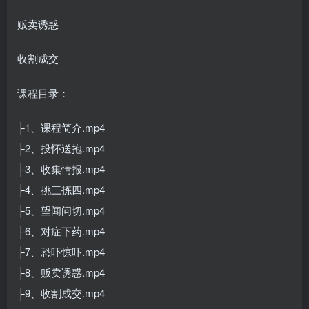
贩卖诱惑
收割成交
课程目录：
├1、课程简介.mp4
├2、投怀送抱.mp4
├3、收集情报.mp4
├4、挑三拣四.mp4
├5、望闻问切.mp4
├6、对症下药.mp4
├7、恐吓惊吓.mp4
├8、贩卖诱惑.mp4
├9、收割成交.mp4