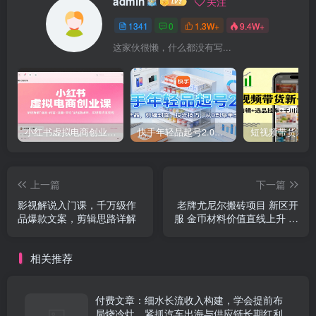
admin
关注
1341
0
1.3W+
9.4W+
这家伙很懒，什么都没有写...
小红书虚拟电商创业课，系统拆解选品-内容-流量-变现，实现零成本变现
快手年轻品起号2.0：养号选品，剪辑封面，投流技巧，从0到爆单全流程
上一篇
下一篇
影视解说入门课，千万级作
老牌尤尼尔搬砖项目 新区开
品爆款文案，剪辑思路详解
服 金币材料价值直线上升 可
以达到月入过万的项目
相关推荐
付费文章：细水长流收入构建，学会提前布
局烧冷灶，紧抓汽车出海与供应链长期红利