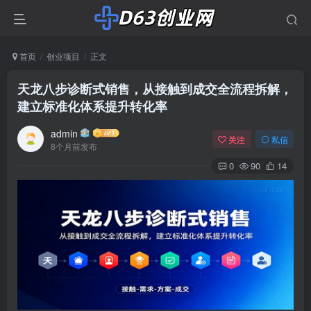
首页
创业项目
正文
天龙八步诊断式销售，从接触到成交全流程拆解，
建立标准化体系提升转化率
admin
关注
私信
8个月前发布
0
90
14