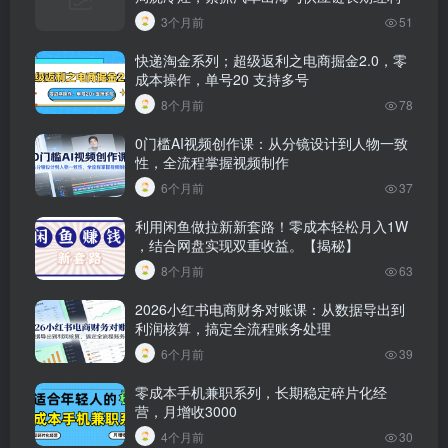
3个月前
51
快递淘金系列；超级返利之电商掘金2.0，零
成本操作，单号20 支持多号
8个月前
78
0门槛AI视频创作课：从分镜设计到人物一致
性，全流程掌握视频制作
6个月前
37
利用闲鱼做拉新新套路！零成本轻松月入1W
，结合网盘实现双重收益。【揭秘】
8个月前
63
2026小红书电商财务对账课：从数据导出到
利润核算，搞定全流程账务处理
6个月前
39
零成本手机兼职系列，长期稳定碎片化经
营，月增收3000
4个月前
30