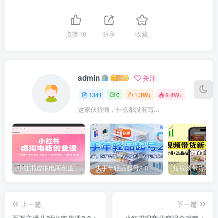
点赞
10
分享
收藏
admin
关注
1341
0
1.3W+
9.4W+
这家伙很懒，什么都没有写...
小红书虚拟电商创业课，系统拆解选品-内容-流量-变现，实现零成本变现
快手年轻品起号2.0：养号选品，剪辑封面，投流技巧，从0到爆单全流程
上一篇
下一篇