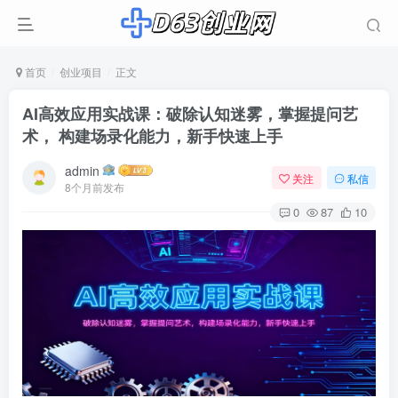
首页
创业项目
正文
AI高效应用实战课：破除认知迷雾，掌握提问艺
术， 构建场录化能力，新手快速上手
admin
关注
私信
8个月前发布
0
87
10