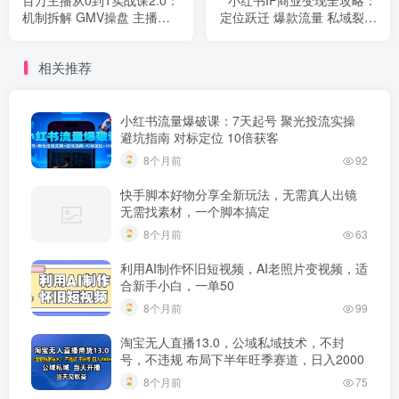
百万主播从0到1实战课2.0：
小红书IP商业变现全攻略：
机制拆解 GMV操盘 主播养
定位跃迁 爆款流量 私域裂变
成，解锁直播变现全路径
直播转化，高利润闭环搭建
相关推荐
小红书流量爆破课：7天起号 聚光投流实操
避坑指南 对标定位 10倍获客
8个月前
92
快手脚本好物分享全新玩法，无需真人出镜
无需找素材，一个脚本搞定
8个月前
63
利用AI制作怀旧短视频，AI老照片变视频，适
合新手小白，一单50
8个月前
99
淘宝无人直播13.0，公域私域技术，不封
号，不违规 布局下半年旺季赛道，日入2000
8个月前
75