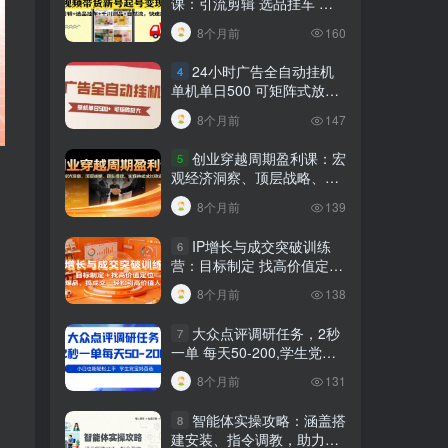
课：引流剪辑 选品挂车 千
川测品 自然流，快速起量
8个月前
160
24小时广告全自动挂机
4
单机单日500 可矩阵式放大
无需人工看守 新手小白轻松
8个月前
147
玩转
创业穿越周期盈利课：宏
5
观经济洞察、顶层战略、团
队搭建，实现持续成长稳定
8个月前
139
变现
IP增长与成交突破训练
6
营：目标制定 找高价值定
位，做爆品、搞成交，轻松
8个月前
138
引高价值人脉
大众点评调研任务，2秒
7
一单 每天50-200,学生党宝
妈首选
8个月前
131
智能体实操攻略：涵盖搭
8
建安装、指令调教，助力搭