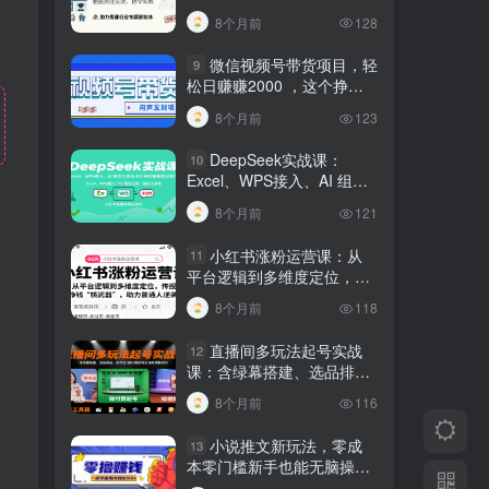
建行业专属智能体
8个月前
128
微信视频号带货项目，轻
9
松日赚赚2000 ，这个挣钱
入口很多伙伴都在闷声发财
8个月前
123
DeepSeek实战课：
10
Excel、WPS接入、AI 组合
工具与小红书批量做笔记技
8个月前
121
巧
小红书涨粉运营课：从
11
平台逻辑到多维度定位，传
授挣钱 “核武器”，助力普通
8个月前
118
人逆袭
直播间多玩法起号实战
12
课：含绿幕搭建、选品排
品，自然流/微付费起号及违
8个月前
116
规调整技巧
小说推文新玩法，零成
13
本零门槛新手也能无脑操
作，轻松月收入5000