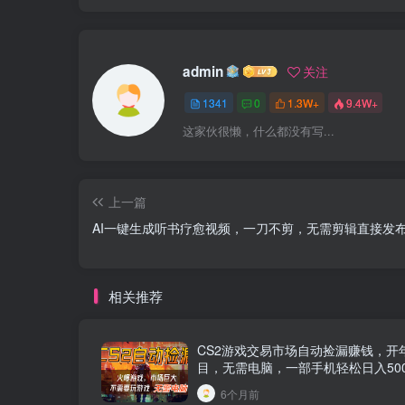
admin
关注
1341
0
1.3W+
9.4W+
这家伙很懒，什么都没有写...
上一篇
AI一键生成听书疗愈视频，一刀不剪，无需剪辑直接发
相关推荐
CS2游戏交易市场自动捡漏赚钱，开
目，无需电脑，一部手机轻松日入50
6个月前