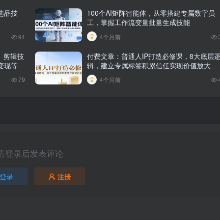
选品技
100个AI矩阵智能体，从零搭建专属数字员
工，掌握工作流变量批量生成技能
94
4个月前
、剪辑技
付费文章：普通人IP打造必修课，8大底层
变现等
辑，建立专属标签积累信任实现价值放大
79
4个月前
请登录后发表评论
登录
注册