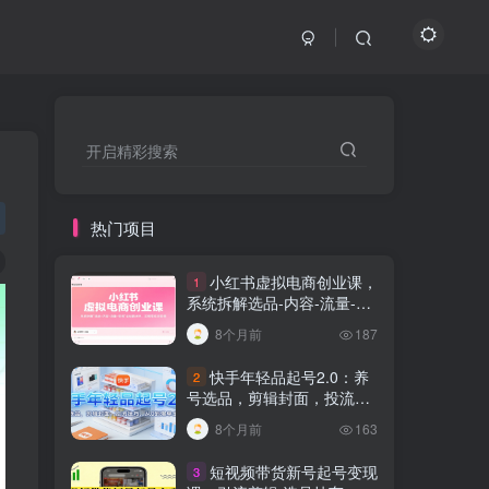
开启精彩搜索
热门项目
小红书虚拟电商创业课，
1
系统拆解选品-内容-流量-变
现，实现零成本变现
8个月前
187
快手年轻品起号2.0：养
2
号选品，剪辑封面，投流技
巧，从0到爆单全流程
8个月前
163
短视频带货新号起号变现
3