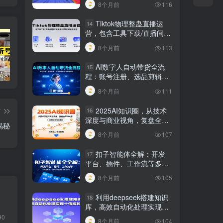
8个月前
116
Tiktok物理整蛊直播运
14
营，包含工具下载/直播间搭
建/直播素材获取/跟播思路
8个月前
113
等
AI数字人自动带货全流
15
短视频带货新号起号变现课：引流剪辑 选品挂车 千川测品 自然流，快速起量
24小时广告全自动挂机 单机单日500 可矩阵式放大 无需人工看守 新手小白轻松玩转
创业穿越周期盈利课：宏观经济洞察、顶层战略、团队搭建，实现持续成长稳定变现
程：账号注册、选品剪辑，
日更10条作品自动化变现
8个月前
111
2025AI知识圈，从技术
篇
16
深度与商业视角，复盘全年
揭秘
AI大事，全面了解行业趋势
8个月前
107
扣子智能体全解：开发
17
平台、插件、工作流等多方
面概念、应用及功能讲解与
8个月前
105
发布内容
利用deepseek搭建知识
18
库，高效自动化处理实现十
倍成长！
90
8个月前
104