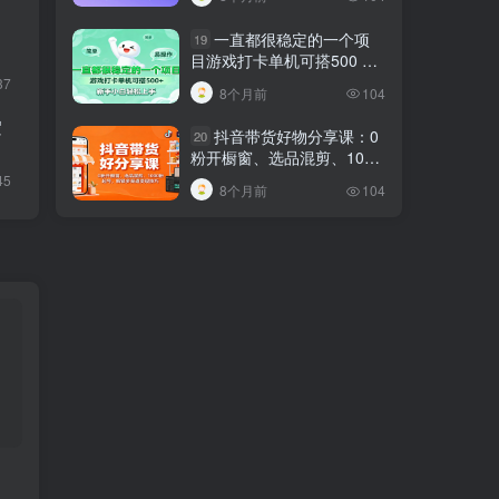
一直都很稳定的一个项
19
目游戏打卡单机可搭500 ，
新手小白轻松上手
37
8个月前
104
逻
抖音带货好物分享课：0
20
粉开橱窗、选品混剪、1000
粉起号，解锁多渠道变现技
45
8个月前
104
巧