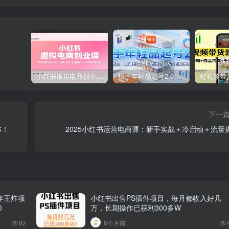
小红书虚拟电商创业课，系统拆解选品-内容-流量-变现，实现零成本变现
快手年轻品起号2.0：养号选品，剪辑封面，投流技巧，从0到爆单全流程
下一
布！
2025小红书运营电商课：新手实战＋冷启动＋流量
年王炸项
小红书出售PS插件项目，每月都收入好几
0
万，长期操作已获利300多W
82
8个月前