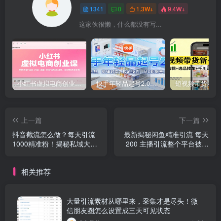
1341
0
1.3W+
9.4W+
这家伙很懒，什么都没有写...
小红书虚拟电商创业课，系统拆解选品-内容-流量-变现，实现零成本变现
快手年轻品起号2.0：养号选品，剪辑封面，投流技巧，从0到爆单全流程
上一篇
下一篇
抖音截流怎么做？每天引流
最新揭秘闲鱼精准引流 每天
1000精准粉！揭秘私域大佬
200 主播引流整个平台被抓
的截流方法！真不封号！获
严重吗
客渠道找精准客户有用吗安
相关推荐
全吗是真的吗
大量引流素材从哪里来，采集才是尽头！微
信朋友圈怎么设置成三天可见状态