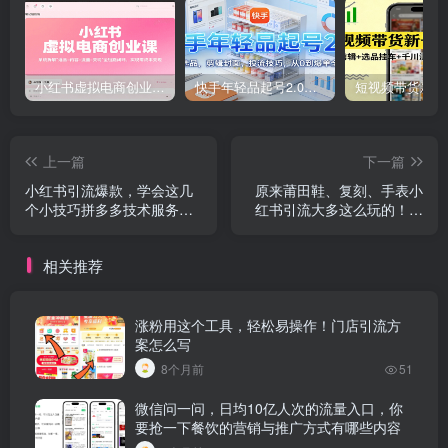
小红书虚拟电商创业课，系统拆解选品-内容-流量-变现，实现零成本变现
快手年轻品起号2.0：养号选品，剪辑封面，投流技巧，从0到爆单全流程
上一篇
下一篇
小红书引流爆款，学会这几
原来莆田鞋、复刻、手表小
个小技巧拼多多技术服务费
红书引流大多这么玩的！拼
申诉成功多久打款到账
多多推广费怎么退回来啊
相关推荐
涨粉用这个工具，轻松易操作！门店引流方
案怎么写
8个月前
51
微信问一问，日均10亿人次的流量入口，你
要抢一下餐饮的营销与推广方式有哪些内容