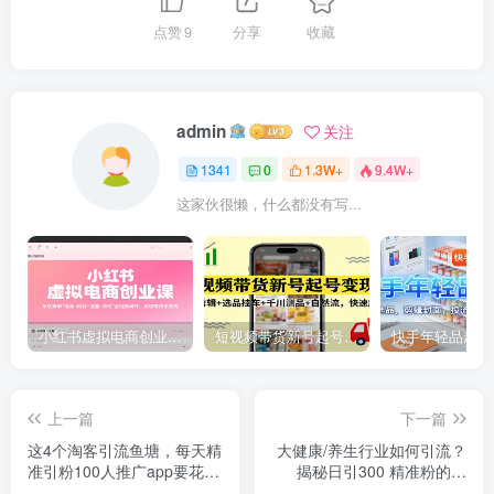
点赞
9
分享
收藏
admin
关注
1341
0
1.3W+
9.4W+
这家伙很懒，什么都没有写...
小红书虚拟电商创业课，系统拆解选品-内容-流量-变现，实现零成本变现
短视频带货新号起号变现课：引流剪辑 选品挂车 千川测品 自然流，快速起量
上一篇
下一篇
这4个淘客引流鱼塘，每天精
大健康/养生行业如何引流？
准引粉100人推广app要花多
揭秘日引300 精准粉的技
少钱才能赚钱
巧，可复制！市场推广的方