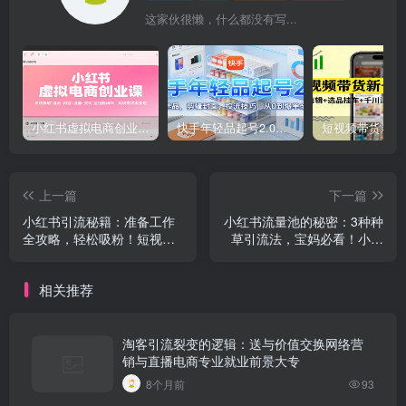
这家伙很懒，什么都没有写...
小红书虚拟电商创业课，系统拆解选品-内容-流量-变现，实现零成本变现
快手年轻品起号2.0：养号选品，剪辑封面，投流技巧，从0到爆单全流程
上一篇
下一篇
小红书引流秘籍：准备工作
小红书流量池的秘密：3种种
全攻略，轻松吸粉！短视频
草引流法，宝妈必看！小红
引流变现是真的吗
书怎么付费推广视频
相关推荐
淘客引流裂变的逻辑：送与价值交换网络营
销与直播电商专业就业前景大专
8个月前
93