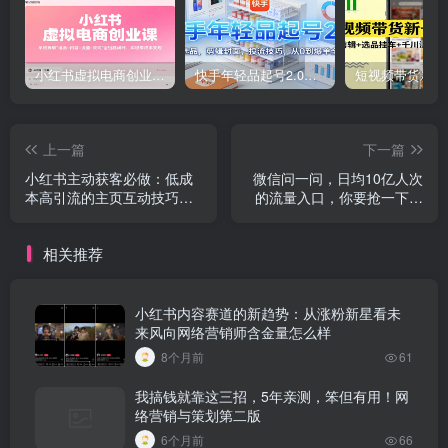
小红书虚拟电商创业课，系统拆解选品-内容-流量-变现，实现零成本变现
快手年轻品起号2.0：养号选品，剪辑封面，投流技巧，从0到爆单全流程
上一篇
下一篇
小红书主动获客必做：低成
微信问一问，日均10亿人次
本高引流的主页互动技巧拼
的流量入口，你要抢一下餐
多多推广软件有用吗现在
饮的营销与推广方式有哪些
内容
相关推荐
小红书内容赛道的新趋势：从涨粉新星看未
来风向网络营销师含金量怎么样
8个月前
61
我搞钱就靠这三招，5年亲测，笨但有用！网
络营销与策划第二版
6个月前
66