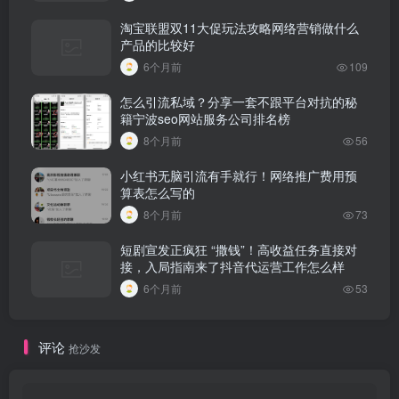
淘宝联盟双11大促玩法攻略网络营销做什么
产品的比较好
6个月前
109
怎么引流私域？分享一套不跟平台对抗的秘
籍宁波seo网站服务公司排名榜
8个月前
56
小红书无脑引流有手就行！网络推广费用预
算表怎么写的
8个月前
73
短剧宣发正疯狂 “撒钱”！高收益任务直接对
接，入局指南来了抖音代运营工作怎么样
6个月前
53
评论
抢沙发