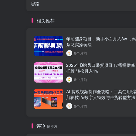
思路
相关推荐
年前翻身项目，新手小白月入3w ，
条龙实操玩法
8个月前
2025年B站风口带货项目 仅需提供账
托管 轻松月入1w
8个月前
AI 剪映视频制作全攻略：工具使用/爆
剪辑技巧/数字人特效与带货转型方法
8个月前
评论
抢沙发