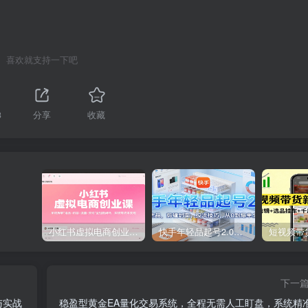
喜欢就支持一下吧
3
分享
收藏
小红书虚拟电商创业课，系统拆解选品-内容-流量-变现，实现零成本变现
快手年轻品起号2.0：养号选品，剪辑封面，投流技巧，从0到爆单全流程
下一
与实战
稳盈型黄金EA量化交易系统，全程无需人工盯盘，系统精