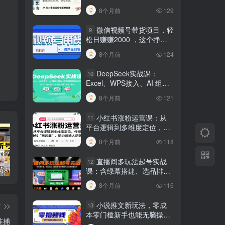
建行业专属智能体
8个月前
129
微信视频号带货项目，轻
9
松日赚赚2000 ，这个挣钱
入口很多伙伴都在闷声发财
8个月前
124
DeepSeek实战课：
10
Excel、WPS接入、AI 组合
工具与小红书批量做笔记技
8个月前
121
巧
小红书涨粉运营课：从
11
平台逻辑到多维度定位，传
授挣钱 “核武器”，助力普通
8个月前
118
人逆袭
直播间多玩法起号实战
12
短视频带货新号起号变现课：引流剪辑 选品挂车 千川测品 自然流，快速起量
24小时广告全自动挂机 单机单日500 可矩阵式放大 无需人工看守 新手小白轻松玩转
创业穿越周期盈利课：宏观经济洞察、顶层战略、团队搭建，实现持续成长稳定变现
课：含绿幕搭建、选品排
品，自然流/微付费起号及违
8个月前
116
规调整技巧
小说推文新玩法，零成
13
篇
本零门槛新手也能无脑操
准捕
作，轻松月收入5000