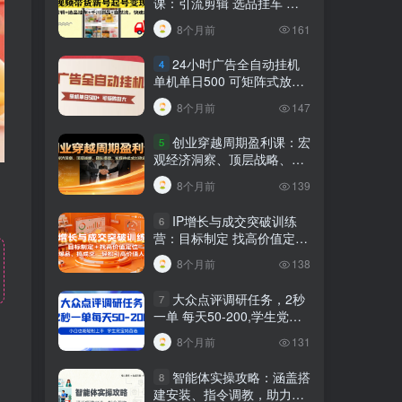
课：引流剪辑 选品挂车 千
川测品 自然流，快速起量
8个月前
161
24小时广告全自动挂机
4
单机单日500 可矩阵式放大
无需人工看守 新手小白轻松
8个月前
147
玩转
创业穿越周期盈利课：宏
5
观经济洞察、顶层战略、团
队搭建，实现持续成长稳定
8个月前
139
变现
IP增长与成交突破训练
6
营：目标制定 找高价值定
位，做爆品、搞成交，轻松
8个月前
138
引高价值人脉
大众点评调研任务，2秒
7
一单 每天50-200,学生党宝
妈首选
8个月前
131
智能体实操攻略：涵盖搭
8
建安装、指令调教，助力搭