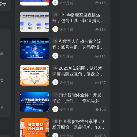
8个月前
116
信号
Tiktok物理整蛊直播运
14
营，包含工具下载/直播间搭
建/直播素材获取/跟播思路
8个月前
113
等
AI数字人自动带货全流
15
程：账号注册、选品剪辑，
日更10条作品自动化变现
69
8个月前
111
2025AI知识圈，从技术
16
深度与商业视角，复盘全年
AI大事，全面了解行业趋势
72
8个月前
107
扣子智能体全解：开发
17
平台、插件、工作流等多方
面概念、应用及功能讲解与
46
8个月前
106
发布内容
抖音带货好物分享课：0
18
粉开橱窗、选品混剪、1000
粉起号，解锁多渠道变现技
8个月前
105