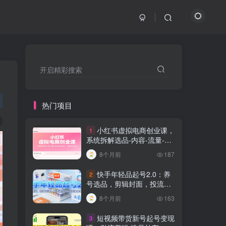
开启精彩搜索
热门项目
小红书虚拟电商创业课，
1
系统拆解选品-内容-流量-变
现，实现零成本变现
8个月前
187
快手年轻品起号2.0：养
2
号选品，剪辑封面，投流技
巧，从0到爆单全流程
8个月前
163
短视频带货新号起号变现
3