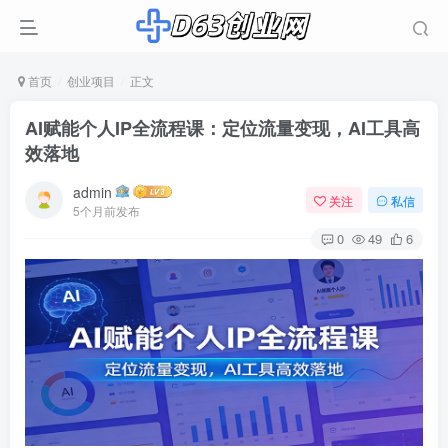
首页
创业项目
正文
AI赋能个人IP全流程课：定位流量变现，AI工具高
效落地
admin
关注
私信
5个月前发布
0
49
6