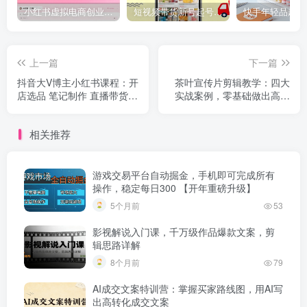
小红书虚拟电商创业课，系统拆解选品-内容-流量-变现，实现零成本变现
短视频带货新号起号变现课：引流剪辑 选品挂车 千川测品 自然流，快速起量
上一篇
下一篇
抖音大V博主小红书课程：开
茶叶宣传片剪辑教学：四大
店选品 笔记制作 直播带货全
实战案例，零基础做出高级
流程实战
茶叶宣传片
相关推荐
游戏交易平台自动掘金，手机即可完成所有
操作，稳定每日300 【开年重磅升级】
5个月前
53
影视解说入门课，千万级作品爆款文案，剪
辑思路详解
8个月前
79
AI成交文案特训营：掌握买家路线图，用AI写
出高转化成交文案