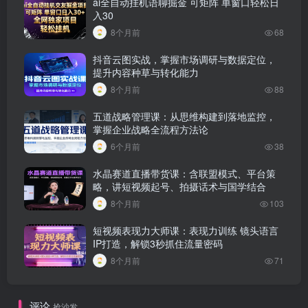
ai全自动挂机语聊掘金 可矩阵 单窗口轻松日
入30
8个月前
68
抖音云图实战，掌握市场调研与数据定位，
提升内容种草与转化能力
8个月前
88
五道战略管理课：从思维构建到落地监控，
掌握企业战略全流程方法论
6个月前
38
水晶赛道直播带货课：含联盟模式、平台策
略，讲短视频起号、拍摄话术与国学结合
8个月前
103
短视频表现力大师课：表现力训练 镜头语言
IP打造，解锁3秒抓住流量密码
8个月前
71
评论
抢沙发