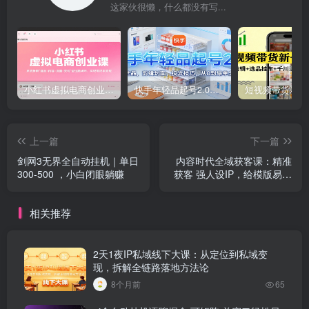
这家伙很懒，什么都没有写...
小红书虚拟电商创业课，系统拆解选品-内容-流量-变现，实现零成本变现
快手年轻品起号2.0：养号选品，剪辑封面，投流技巧，从0到爆单全流程
上一篇
下一篇
剑网3无界全自动挂机｜单日
内容时代全域获客课：精准
300-500 ，小白闭眼躺赚
获客 强人设IP，给模版易上
手、讲原理助创新
相关推荐
2天1夜IP私域线下大课：从定位到私域变
现，拆解全链路落地方法论
8个月前
65