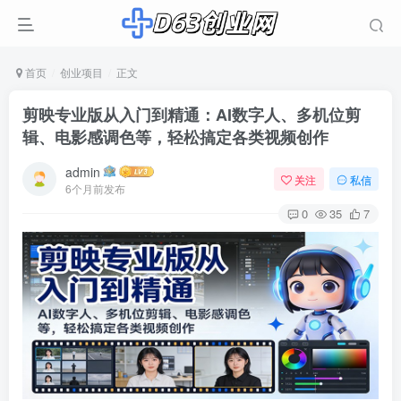
首页
创业项目
正文
剪映专业版从入门到精通：AI数字人、多机位剪
辑、电影感调色等，轻松搞定各类视频创作
admin
关注
私信
6个月前发布
0
35
7