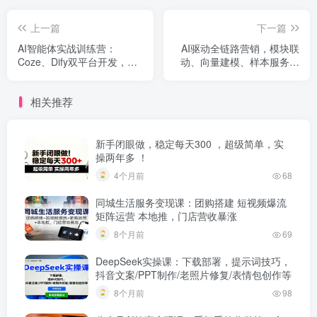
上一篇
下一篇
AI智能体实战训练营：
AI驱动全链路营销，模块联
Coze、Dify双平台开发，视
动、向量建模、样本服务搜
频创作、办公助手全覆盖
索，解锁精准营销
相关推荐
新手闭眼做，稳定每天300 ，超级简单，实
操两年多 ！
4个月前
68
同城生活服务变现课：团购搭建 短视频爆流
矩阵运营 本地推，门店营收暴涨
8个月前
69
DeepSeek实操课：下载部署，提示词技巧，
抖音文案/PPT制作/老照片修复/表情包创作等
8个月前
98