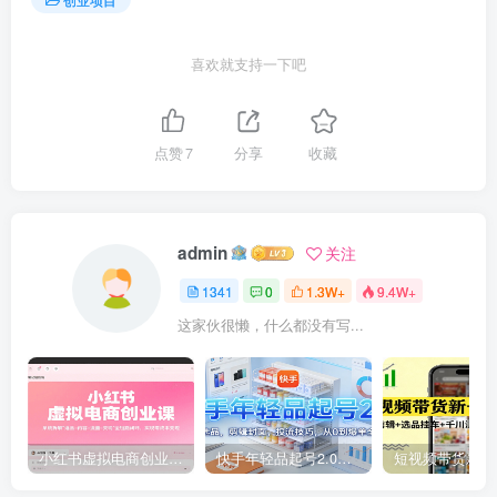
喜欢就支持一下吧
点赞
7
分享
收藏
admin
关注
1341
0
1.3W+
9.4W+
这家伙很懒，什么都没有写...
小红书虚拟电商创业课，系统拆解选品-内容-流量-变现，实现零成本变现
快手年轻品起号2.0：养号选品，剪辑封面，投流技巧，从0到爆单全流程