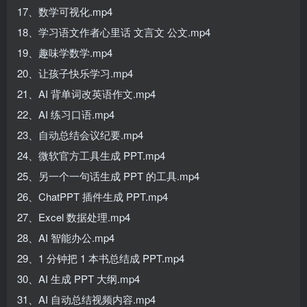
17、数学可视化.mp4
18、学习语文作者心里话 文言文 公文.mp4
19、趣味学数学.mp4
20、让孩子快乐学习.mp4
21、AI 背单词改英语作文.mp4
22、AI 练习口语.mp4
23、自动总结会议纪要.mp4
24、微软官方工具生成 PPT.mp4
25、另一个一句话生成 PPT 的工具.mp4
26、ChatPPT 插件生成 PPT.mp4
27、Excel 数据处理.mp4
28、AI 智能办公.mp4
29、1 分钟把 1 本书总结成 PPT.mp4
30、AI 生成 PPT 大纲.mp4
31、AI 自动总结视频内容.mp4