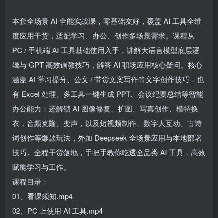
本套全场景 AI 全能实战课，零基础友好，覆盖 AI 工具全维
度应用干货，适配学习、办公、创作多场景需求。课程从
PC / 手机端 AI 工具基础使用入手，讲解大语言模型底层逻
辑与 GPT 高效调教技巧，解答 AI 职场应用核心疑问。核心
涵盖 AI 学习提分、公文 / 带货文案写作等文字创作技巧，也
有 Excel 处理、多工具一键生成 PPT、会议纪要总结等智能
办公能力；还解锁 AI 图像修复、扩图、写真创作、模特换
衣，音频克隆、变声，以及短视频制作、数字人互动、古诗
词创作等爆款玩法，外加 Deepseek 全场景应用与本地部署
技巧。全程干货落地，手把手教你吃透全品类 AI 工具，高效
赋能学习与工作。
课程目录：
01、看课须知.mp4
02、PC 上使用 AI 工具.mp4