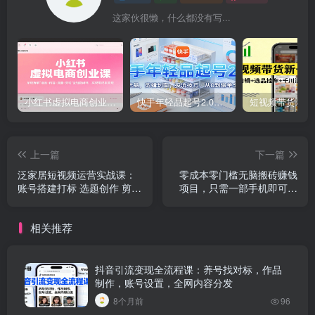
这家伙很懒，什么都没有写...
小红书虚拟电商创业课，系统拆解选品-内容-流量-变现，实现零成本变现
快手年轻品起号2.0：养号选品，剪辑封面，投流技巧，从0到爆单全流程
上一篇
下一篇
泛家居短视频运营实战课：
零成本零门槛无脑搬砖赚钱
账号搭建打标 选题创作 剪辑
项目，只需一部手机即可每
技巧 高流量运营逻辑
天轻松撸50
相关推荐
抖音引流变现全流程课：养号找对标，作品
制作，账号设置，全网内容分发
8个月前
96