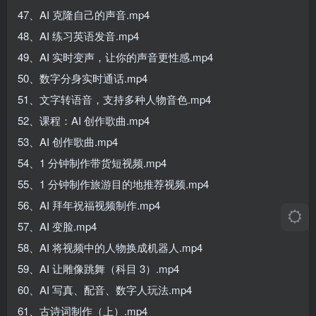
47、AI 克隆自己的声音.mp4
48、AI 练习英语发音.mp4
49、AI 实时变声，让你的声音更性感.mp4
50、数字分身实时通话.mp4
51、文字转语音，支持多种人物音色.mp4
52、课程：AI 创作歌曲.mp4
53、AI 创作歌曲.mp4
54、1 分钟制作带货短视频.mp4
55、1 分钟制作旅游目的地推荐视频.mp4
56、AI 拜年祝福视频制作.mp4
57、AI 变脸.mp4
58、AI 将视频中的人物换成机器人.mp4
59、AI 让雕像跳舞（科目 3）.mp4
60、AI 写真、配音、数字人玩法.mp4
61、古诗词制作（上）.mp4