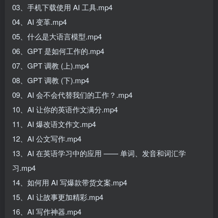
03、手机下载使用 AI 工具.mp4
04、AI 变革.mp4
05、什么是大语言模型.mp4
06、GPT 是如何工作的.mp4
07、GPT 调教 (上).mp4
08、GPT 调教 (下).mp4
09、AI 会不会代替我们的工作？.mp4
10、AI 让你的英语作文满分.mp4
11、AI 爆改语文作文.mp4
12、AI 公文写作.mp4
13、AI 在英语学习中的应用 —— 单词、发音和词汇学
习.mp4
14、如何用 AI 写爆款带货文案.mp4
15、AI 让故事更加精彩.mp4
16、AI 写作神器.mp4