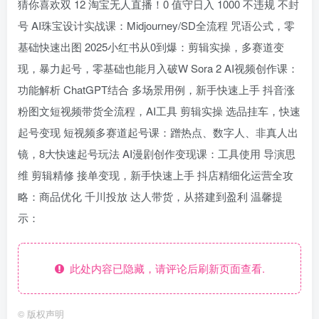
猜你喜欢双 12 淘宝无人直播！0 值守日入 1000 不违规 不封
号 AI珠宝设计实战课：Midjourney/SD全流程 咒语公式，零
基础快速出图 2025小红书从0到爆：剪辑实操，多赛道变
现，暴力起号，零基础也能月入破W Sora 2 AI视频创作课：
功能解析 ChatGPT结合 多场景用例，新手快速上手 抖音涨
粉图文短视频带货全流程，AI工具 剪辑实操 选品挂车，快速
起号变现 短视频多赛道起号课：蹭热点、数字人、非真人出
镜，8大快速起号玩法 AI漫剧创作变现课：工具使用 导演思
维 剪辑精修 接单变现，新手快速上手 抖店精细化运营全攻
略：商品优化 千川投放 达人带货，从搭建到盈利 温馨提
示：
此处内容已隐藏，请评论后刷新页面查看.
©
版权声明