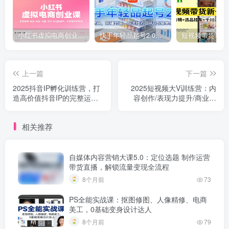
小红书虚拟电商创业课，系统拆解选品-内容-流量-变现，实现零成本变现
快手年轻品起号2.0：养号选品，剪辑封面，投流技巧，从0到爆单全流程
上一篇
下一篇
2025抖音IP孵化训练营，打
2025短视频大V训练营：内
造高价值抖音IP的完整运营
容创作/表现力提升/商业变
体系
现，从账号定位到高客单成
交
相关推荐
自媒体内容营销大课5.0：定位选题 制作运营
带货直播，解锁流量变现全流程
8个月前
73
PS全能实战课：抠图修图、人像精修、电商
美工，0基础变身设计达人
8个月前
79