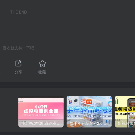
THE END
喜欢就支持一下吧
4
分享
收藏
小红书虚拟电商创业课，系统拆解选品-内容-流量-变现，实现零成本变现
快手年轻品起号2.0：养号选品，剪辑封面，投流技巧，从0到爆单全流程