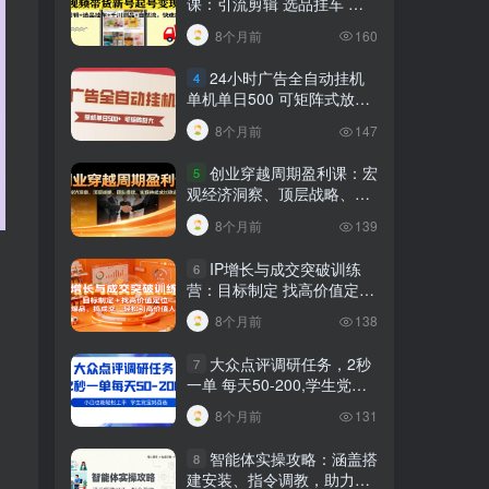
课：引流剪辑 选品挂车 千
川测品 自然流，快速起量
8个月前
160
24小时广告全自动挂机
4
单机单日500 可矩阵式放大
无需人工看守 新手小白轻松
8个月前
147
玩转
创业穿越周期盈利课：宏
5
观经济洞察、顶层战略、团
队搭建，实现持续成长稳定
8个月前
139
变现
IP增长与成交突破训练
6
营：目标制定 找高价值定
位，做爆品、搞成交，轻松
8个月前
138
引高价值人脉
大众点评调研任务，2秒
7
一单 每天50-200,学生党宝
妈首选
8个月前
131
智能体实操攻略：涵盖搭
8
建安装、指令调教，助力搭