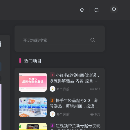
开启精彩搜索
端
热门项目
小红书虚拟电商创业课，
1
系统拆解选品-内容-流量-变
现，实现零成本变现
8个月前
187
快手年轻品起号2.0：养
2
号选品，剪辑封面，投流技
巧，从0到爆单全流程
8个月前
163
短视频带货新号起号变现
3