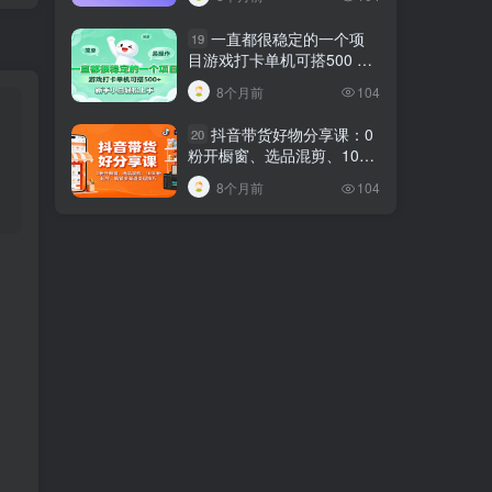
一直都很稳定的一个项
19
目游戏打卡单机可搭500 ，
新手小白轻松上手
8个月前
104
抖音带货好物分享课：0
20
粉开橱窗、选品混剪、1000
粉起号，解锁多渠道变现技
8个月前
104
巧