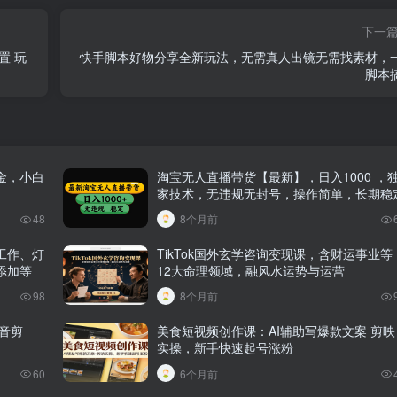
下一
置 玩
快手脚本好物分享全新玩法，无需真人出镜无需找素材，
脚本
金，小白
淘宝无人直播带货【最新】，日入1000 ，
家技术，无违规无封号，操作简单，长期稳
48
8个月前
工作、灯
TikTok国外玄学咨询变现课，含财运事业等
添加等
12大命理领域，融风水运势与运营
98
8个月前
配音剪
美食短视频创作课：AI辅助写爆款文案 剪映
实操，新手快速起号涨粉
60
6个月前