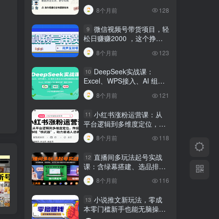
建行业专属智能体
8个月前
128
微信视频号带货项目，轻
9
松日赚赚2000 ，这个挣钱
入口很多伙伴都在闷声发财
8个月前
123
DeepSeek实战课：
10
Excel、WPS接入、AI 组合
工具与小红书批量做笔记技
8个月前
121
巧
小红书涨粉运营课：从
11
平台逻辑到多维度定位，传
授挣钱 “核武器”，助力普通
8个月前
118
人逆袭
直播间多玩法起号实战
12
课：含绿幕搭建、选品排
品，自然流/微付费起号及违
8个月前
116
规调整技巧
小说推文新玩法，零成
短视频带货新号起号变现课：引流剪辑 选品挂车 千川测品 自然流，快速起量
24小时广告全自动挂机 单机单日500 可矩阵式放大 无需人工看守 新手小白轻松玩转
创业穿越周期盈利课：宏观经济洞察、顶层战略、团队搭建，实现持续成长稳定变现
13
本零门槛新手也能无脑操
作，轻松月收入5000