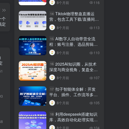
8个月前
116
篇
Tiktok物理整蛊直播运
14
一个
营，包含工具下载/直播间搭
搞定
建/直播素材获取/跟播思路
8个月前
113
等
AI数字人自动带货全流
15
程：账号注册、选品剪辑，
日更10条作品自动化变现
8个月前
110
独
定
2025AI知识圈，从技术
16
深度与商业视角，复盘全年
61
AI大事，全面了解行业趋势
8个月前
107
扣子智能体全解：开发
17
平台、插件、工作流等多方
93
面概念、应用及功能讲解与
8个月前
105
发布内容
利用deepseek搭建知识
18
库，高效自动化处理实现十
48
倍成长！
8个月前
104